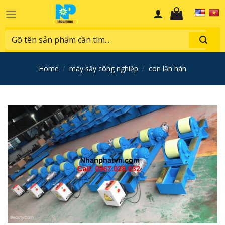
Skip
to
content
Search
for:
home
/
máy sấy công nghiệp
/
con lăn hàn