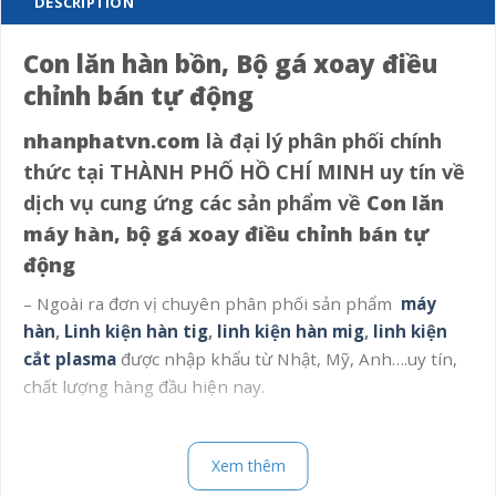
DESCRIPTION
Con lăn hàn bồn, Bộ gá xoay điều
chỉnh bán tự động
nhanphatvn.com
là đại lý phân phối chính
thức tại THÀNH PHỐ HỒ CHÍ MINH uy tín về
dịch vụ cung ứng các sản phẩm về
Con lăn
máy hàn, bộ gá xoay điều chỉnh bán tự
động
– Ngoài ra đơn vị chuyên phân phối sản phẩm
máy
hàn
,
Linh kiện hàn tig
,
linh kiện hàn mig
,
linh kiện
cắt plasma
được nhập khẩu từ Nhật, Mỹ, Anh….uy tín,
chất lượng hàng đầu hiện nay.
nhanphatvn.com
luôn cung cấp cho quý khách hàng
các loại máy hàn phục vụ cho mọi nhu cầu công việc.
Xem thêm
Đến với
nhanphatvn.com
, quý khách hàng hoàn toàn