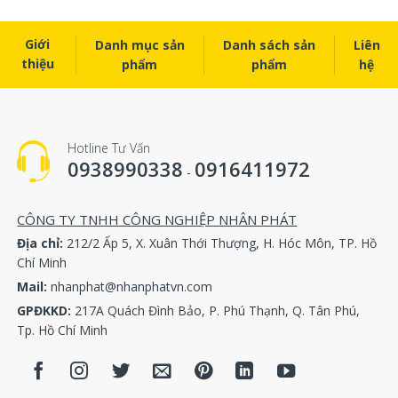
Giới
Danh mục sản
Danh sách sản
Liên
thiệu
phẩm
phẩm
hệ
Hotline Tư Vấn
0938990338
0916411972
-
CÔNG TY TNHH CÔNG NGHIỆP NHÂN PHÁT
Địa chỉ:
212/2 Ấp 5, X. Xuân Thới Thượng, H. Hóc Môn, TP. Hồ
Chí Minh
Mail:
nhanphat@nhanphatvn.com
GPĐKKD:
217A Quách Đình Bảo, P. Phú Thạnh, Q. Tân Phú,
Tp. Hồ Chí Minh