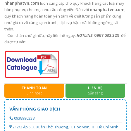
nhanphatvn.com
luôn cung cấp cho quý khách hàng các loại máy
hàn phục vụ cho mọi nhu cầu công việc. Đến với
nhanphatvn.com
,
quý khách hàng hoàn toàn yên tâm về chất lượng sản phẩm cũng
như giá cả vô cùng cạnh tranh, dịch vụ hậu mãi không ngừng cải
thiện.
– Còn chần chừ gì nữa, hãy liên hệ ngay:
HOTLINE
:
0967 032 329
để
được tư vấn!
THANH TOÁN
LIÊN HỆ
Linh hoạt
Sẵn sàng
VĂN PHÒNG GIAO DỊCH
0938990338
212/2 Ấp 5, X. Xuân Thới Thượng, H. Hóc Môn, TP. Hồ Chí Minh