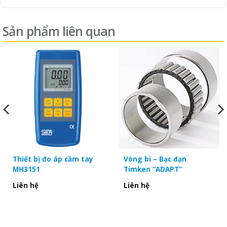
yên tâm về chất lượng sản phẩm cũng như giá cả vô
cùng cạnh tranh, dịch vụ hậu mãi không ngừng cải
Sản phẩm liên quan
thiện.
– Còn chần chừ gì nữa, hãy liên hệ ngay:
HOTLINE
:
0967
032 329
để được tư vấn!
Thiết bị đo áp cầm tay
Vòng bi – Bạc đạn
MH3151
Timken “ADAPT”
Liên hệ
Liên hệ