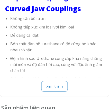
Curved Jaw Couplings
Không cần bôi trơn
Không tiếp xúc kim loại với kim loại
Dễ dàng cài đặt
Bốn chất đàn hồi urethane có độ cứng bờ khác
nhau có sẵn
Đệm hình sao Urethane cung cấp khả năng chống
mài mòn và độ đàn hồi cao, cùng với đặc tính giảm
chấn tốt
Chịu dầu, bụi bẩn, cát, mỡ, độ ẩm, nhiều dung môi,
cũng như các tác động khí quyển của ozone
Xem thêm
Là nhà sản xuất khớp nối hàng đầu trên thế giới,
Lovejoy cung cấp đầy đủ các dòng khớp nối hàm tiêu
Sản phẩm liên quan
chuẩn Châu Âu. Được cung cấp và sử dụng trên khắp