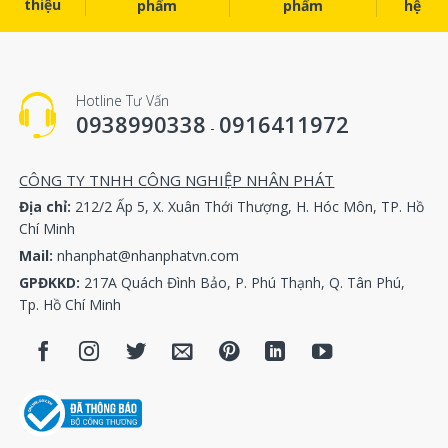
thiệu
phẩm
phẩm
hệ
Hotline Tư Vấn
0938990338
0916411972
-
CÔNG TY TNHH CÔNG NGHIỆP NHÂN PHÁT
Địa chỉ:
212/2 Ấp 5, X. Xuân Thới Thượng, H. Hóc Môn, TP. Hồ
Chí Minh
Mail:
nhanphat@nhanphatvn.com
GPĐKKD:
217A Quách Đình Bảo, P. Phú Thạnh, Q. Tân Phú,
Tp. Hồ Chí Minh