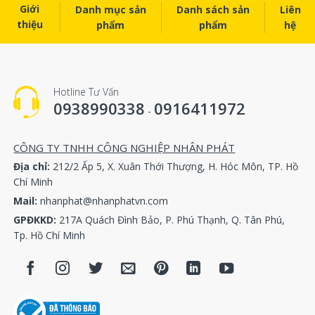
Giới
Danh mục sản
Danh sách sản
Liên
thiệu
phẩm
phẩm
hệ
Hotline Tư Vấn
0938990338
0916411972
-
CÔNG TY TNHH CÔNG NGHIỆP NHÂN PHÁT
Địa chỉ:
212/2 Ấp 5, X. Xuân Thới Thượng, H. Hóc Môn, TP. Hồ
Chí Minh
Mail:
nhanphat@nhanphatvn.com
GPĐKKD:
217A Quách Đình Bảo, P. Phú Thạnh, Q. Tân Phú,
Tp. Hồ Chí Minh