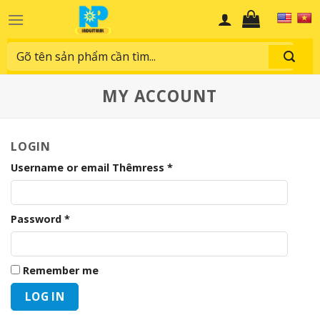
Skip
to
content
Search
for:
MY ACCOUNT
LOGIN
Username or email Thêmress
*
Password
*
Remember me
LOG IN