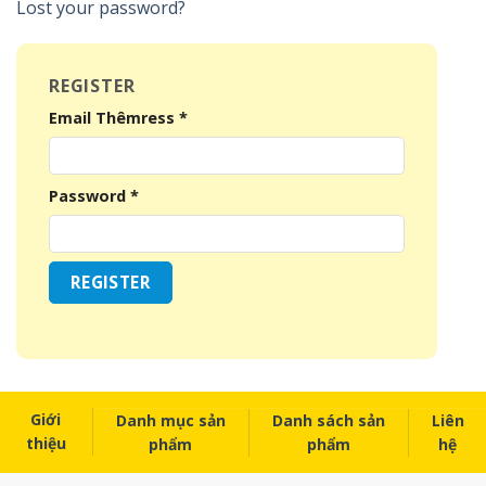
Lost your password?
REGISTER
Email Thêmress
*
Password
*
REGISTER
Giới
Danh mục sản
Danh sách sản
Liên
thiệu
phẩm
phẩm
hệ