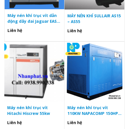
Máy nén khí trục vít dẫn
MÁY NÉN KHÍ SULLAIR AS15
động dây đai Jaguar EAS
– AS55
30
Liên hệ
Liên hệ
Máy nén khí trục vít
Máy nén khí trục vít
Hitachi Hiscrew 55kw
110KW NAPACOMP 150HP
tiết kiệm điện NP110V-D
Liên hệ
Liên hệ