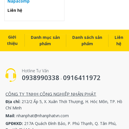
Napacomp
Liên hệ
Giới
Danh mục sản
Danh sách sản
Liên
thiệu
phẩm
phẩm
hệ
Hotline Tư Vấn
0938990338
0916411972
-
CÔNG TY TNHH CÔNG NGHIỆP NHÂN PHÁT
Địa chỉ:
212/2 Ấp 5, X. Xuân Thới Thượng, H. Hóc Môn, TP. Hồ
Chí Minh
Mail:
nhanphat@nhanphatvn.com
GPĐKKD:
217A Quách Đình Bảo, P. Phú Thạnh, Q. Tân Phú,