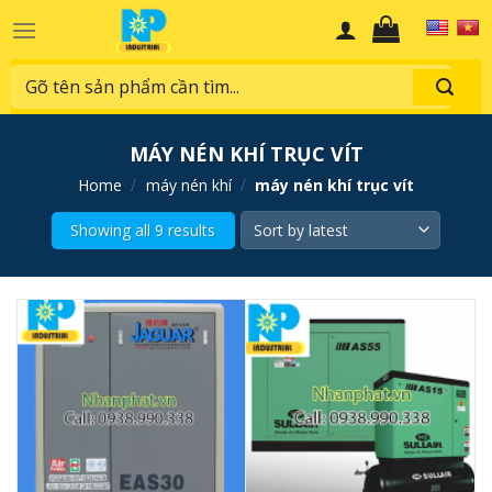
Skip
to
content
Search
for:
MÁY NÉN KHÍ TRỤC VÍT
home
/
máy nén khí
/
máy nén khí trục vít
Showing all 9 results