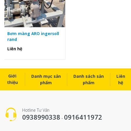
Bơm màng ARO ingersoll
rand
Liên hệ
Giới
Danh mục sản
Danh sách sản
Liên
thiệu
phẩm
phẩm
hệ
Hotline Tư Vấn
0938990338
0916411972
-