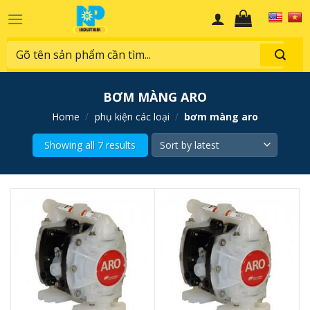
Skip
to
content
Search
for:
BƠM MÀNG ARO
home
/
phụ kiện các loại
/
bơm màng aro
Showing all 7 results