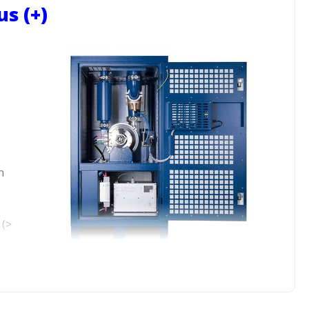
s (+)
n
 (>
ncy