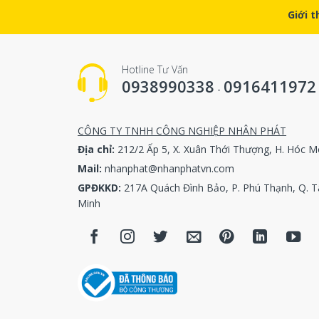
Active 
Giới t
Space-s
THERE’S
Hotline Tư Vấn
0938990338
0916411972
-
AERZEN has
technologi
performanc
CÔNG TY TNHH CÔNG NGHIỆP NHÂN PHÁT
Generation
Địa chỉ:
212/2 Ấp 5, X. Xuân Thới Thượng, H. Hóc M
Mail:
nhanphat@nhanphatvn.com
100% T
GPĐKKD:
217A Quách Đình Bảo, P. Phú Thạnh, Q. T
Minh
For sma
From 30
Speed-c
100% oi
EFFICIE