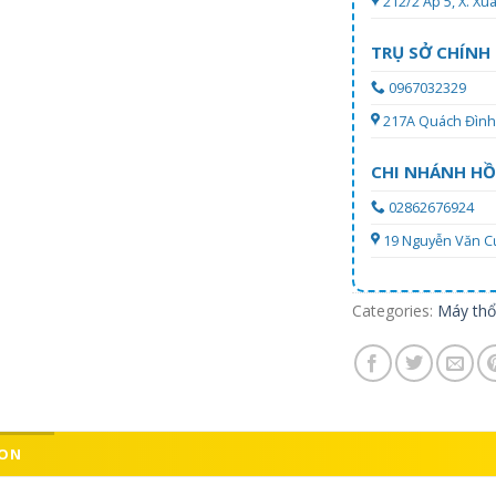
212/2 Ấp 5, X. X
TRỤ SỞ CHÍNH
0967032329
217A Quách Đình 
CHI NHÁNH HỒ
02862676924
19 Nguyễn Văn Cự,
Categories:
Máy thổi
ION