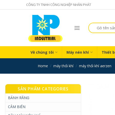
Skip
CÔNG TY TNHH CÔNG NGHIỆP NHÂN PHÁT
to
content
Search
for:
Về chúng tôi
Máy nén khí
Thiết b
home
/
máy thổi khí
/
máy thổi khí aerzen
SẢN PHẨM CATEGORIES
BÁNH RĂNG
CẢM BIẾN