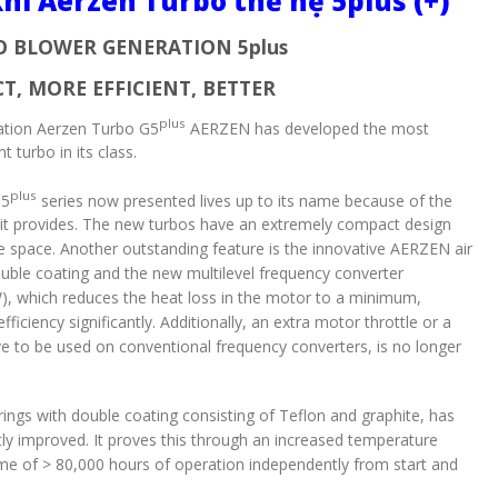
hí Aerzen Turbo thế hệ 5plus (+)
 BLOWER GENERATION 5plus
, MORE EFFICIENT, BETTER
plus
ation Aerzen Turbo G5
AERZEN has developed the most
 turbo in its class.
plus
G5
series now presented lives up to its name because of the
it provides. The new turbos have an extremely compact design
tle space. Another outstanding feature is the innovative AERZEN air
ouble coating and the new multilevel frequency converter
), which reduces the heat loss in the motor to a minimum,
fficiency significantly. Additionally, an extra motor throttle or a
ave to be used on conventional frequency converters, is no longer
rings with double coating consisting of Teflon and graphite, has
tly improved. It proves this through an increased temperature
time of > 80,000 hours of operation independently from start and