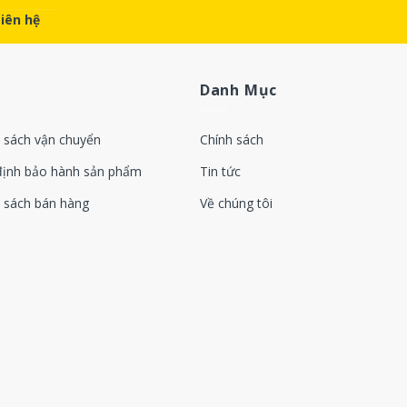
Liên hệ
TURBO. WE’LL MAKE IT BRIEF HERE.
Danh Mục
inued to perfect these assemblies from a
 sách vận chuyển
Chính sách
 sets standards worldwide today. It’s reflected in the
ls of the newest Turbos. Discover the new Turbo
định bảo hành sản phẩm
Tin tức
 sách bán hàng
Về chúng tôi