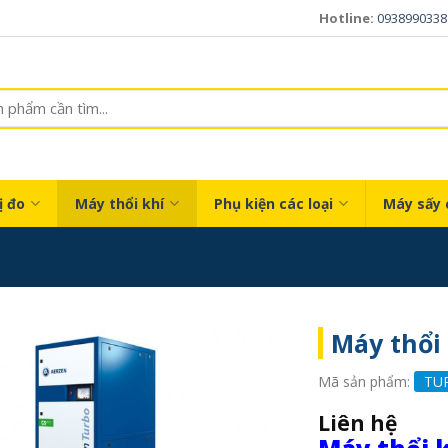
Hotline:
0938990338
ị đo
Máy thổi khí
Phụ kiện các loại
Máy sấy 
Máy thổi 
Mã sản phẩm:
TU
Liên hệ