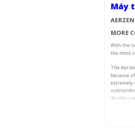
Máy t
AERZEN
MORE C
With the 
the most co
The Aerze
because of
extremely 
outstandin
double coa
55 kW), wh
improving t
throttle or
converters