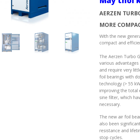
Máy thổi k
AERZEN TURBO
MORE COMPACT
With the new gener
compact and efficient
The Aerzen Turbo 
various advantages 
and require very lit
foil bearings with d
technology (> 55 kW
improving the total e
sine filter, which h
necessary.
The new air foil bea
also been significan
resistance and life
stop cycles.