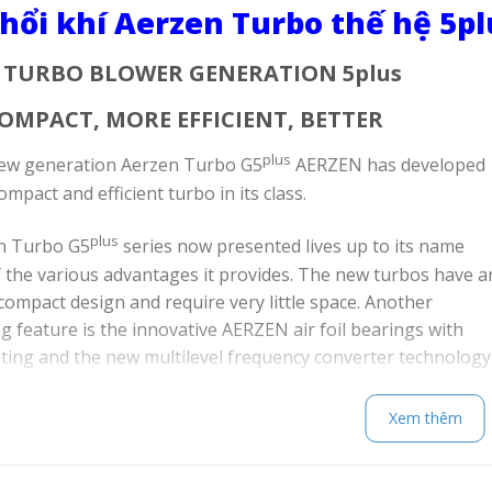
hổi khí Aerzen Turbo thế hệ 5plu
 TURBO BLOWER GENERATION 5plus
OMPACT, MORE EFFICIENT, BETTER
plus
new generation Aerzen Turbo G5
AERZEN has developed
mpact and efficient turbo in its class.
plus
n Turbo G5
series now presented lives up to its name
 the various advantages it provides. The new turbos have a
compact design and require very little space. Another
g feature is the innovative AERZEN air foil bearings with
ting and the new multilevel frequency converter technology
ich reduces the heat loss in the motor to a minimum,
he total efficiency significantly. Additionally, an extra motor
Xem thêm
 a sine filter, which have to be used on conventional freque
, is no longer necessary.