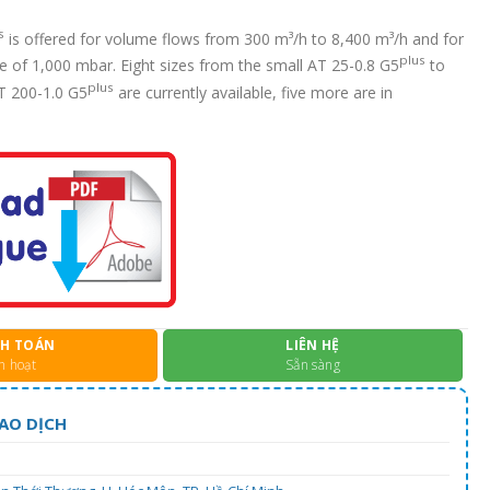
s
is offered for volume flows from 300 m³/h to 8,400 m³/h and for
plus
of 1,000 mbar. Eight sizes from the small AT 25-0.8 G5
to
plus
T 200-1.0 G5
are currently available, five more are in
H TOÁN
LIÊN HỆ
h hoạt
Sẵn sàng
AO DỊCH