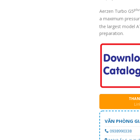
plu
Aerzen Turbo G5
a maximum pressure 
the largest model A
preparation.
THAN
Lin
VĂN PHÒNG GI
0938990338