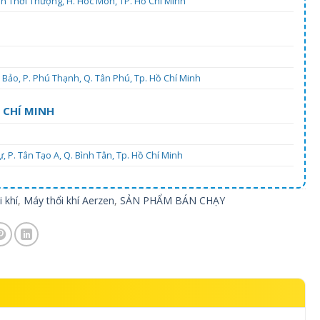
uân Thới Thượng, H. Hóc Môn, TP. Hồ Chí Minh
Bảo, P. Phú Thạnh, Q. Tân Phú, Tp. Hồ Chí Minh
 CHÍ MINH
 P. Tân Tạo A, Q. Bình Tân, Tp. Hồ Chí Minh
 khí
,
Máy thổi khí Aerzen
,
SẢN PHẨM BÁN CHẠY