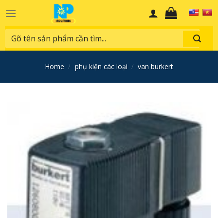
Skip
to
content
Search
for:
home
/
phụ kiện các loại
/
van burkert