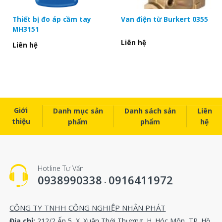
Thiết bị đo áp cầm tay
Van điện từ Burkert 0355
MH3151
Liên hệ
Liên hệ
Giới
Danh mục sản
Danh sách sản
Liên
thiệu
phẩm
phẩm
hệ
Hotline Tư Vấn
0938990338
0916411972
-
CÔNG TY TNHH CÔNG NGHIỆP NHÂN PHÁT
Địa chỉ:
212/2 Ấp 5, X. Xuân Thới Thượng, H. Hóc Môn, TP. Hồ