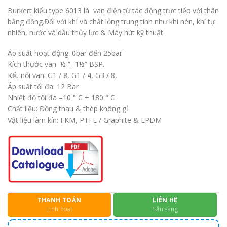
Burkert kiểu
type 6013 là van điện từ tác động trực tiếp với thân
bằng đồng.Đối với khí và chất lỏng trung tính như khí nén, khí tự
nhiên, nước và dầu thủy lực & Máy hút kỹ thuật.
Áp suất hoạt động: 0bar đến 25bar
Kích thước van ½ “- 1½” BSP.
Kết nối van: G1 / 8, G1 / 4, G3 / 8,
Áp suất tối đa: 12 Bar
Nhiệt độ tối đa –10 ° C + 180 ° C
Chất liệu: Đồng thau & thép không gỉ
Vật liệu làm kín: FKM, PTFE / Graphite & EPDM
THANH TOÁN
LIÊN HỆ
Linh hoạt
Sẵn sàng