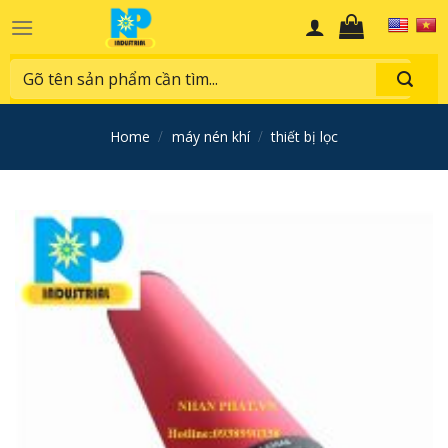
Skip
to
content
Search
for:
home
/
máy nén khí
/
thiết bị lọc