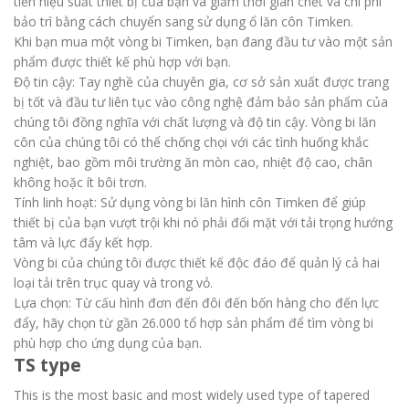
tiến hiệu suất thiết bị của bạn và giảm thời gian chết và chi phí
bảo trì bằng cách chuyển sang sử dụng ổ lăn côn Timken.
Khi bạn mua một vòng bi Timken, bạn đang đầu tư vào một sản
phẩm được thiết kế phù hợp với bạn.
Độ tin cậy: Tay nghề của chuyên gia, cơ sở sản xuất được trang
bị tốt và đầu tư liên tục vào công nghệ đảm bảo sản phẩm của
chúng tôi đồng nghĩa với chất lượng và độ tin cậy. Vòng bi lăn
côn của chúng tôi có thể chống chọi với các tình huống khắc
nghiệt, bao gồm môi trường ăn mòn cao, nhiệt độ cao, chân
không hoặc ít bôi trơn.
Tính linh hoạt: Sử dụng vòng bi lăn hình côn Timken để giúp
thiết bị của bạn vượt trội khi nó phải đối mặt với tải trọng hướng
tâm và lực đẩy kết hợp.
Vòng bi của chúng tôi được thiết kế độc đáo để quản lý cả hai
loại tải trên trục quay và trong vỏ.
Lựa chọn: Từ cấu hình đơn đến đôi đến bốn hàng cho đến lực
đẩy, hãy chọn từ gần 26.000 tổ hợp sản phẩm để tìm vòng bi
phù hợp cho ứng dụng của bạn.
TS type
This is the most basic and most widely used type of tapered