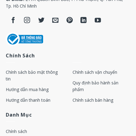
Tp. Hồ Chí Minh
Applications
Vehicle front wheels
Differential and pinion configurations
Conveyor rolls
Machine tool spindles
Chính Sách
Trailer wheels
Chính sách bảo mật thông
Chính sách vận chuyển
tin
Quy định bảo hành sản
Hướng dẫn mua hàng
phẩm
Hướng dẫn thanh toán
Chính sách bán hàng
Danh Mục
Chính sách