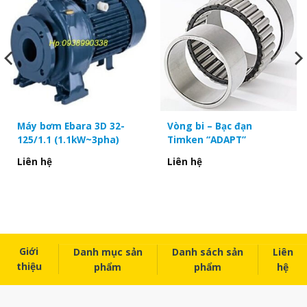
Công suất 36 watt
Phương pháp làm mát bằng không khí
Chất liệu Đồng
Tốc độ quay tối đa 2500 vòng/phút
Máy bơm Ebara 3D 32-
Vòng bi – Bạc đạn
125/1.1 (1.1kW~3pha)
Timken “ADAPT”
UPC 739319008581
Liên hệ
Liên hệ
Một số sản phẩm khác:
Két giải nhiệt máy nén khí Atlas Copco
Két giải nhiệt máy nén khí Atlas Copco 1202 1696 80
Giới
Danh mục sản
Danh sách sản
Liên
thiệu
phẩm
phẩm
hệ
Két giải nhiệt máy nén khí Atlas Copco 1202 2497 81
Két giải nhiệt máy nén khí Atlas Copco 1202 3845 75