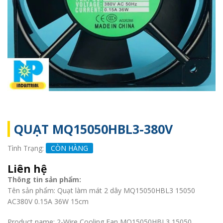
QUẠT MQ15050HBL3-380V
Tình Trạng:
CÒN HÀNG
Liên hệ
Thông tin sản phẩm:
Tên sản phẩm: Quạt làm mát 2 dây MQ15050HBL3 15050
AC380V 0.15A 36W 15cm
Product name: 2-Wire Cooling Fan MQ15050HBL3 15050