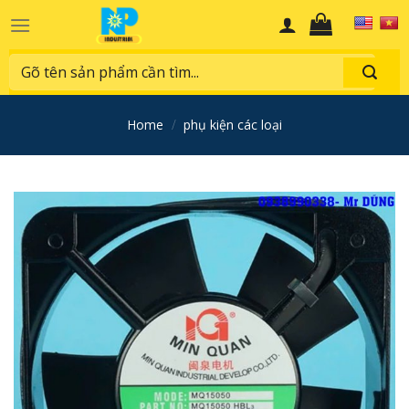
Skip
to
content
Search
for:
home
/
phụ kiện các loại