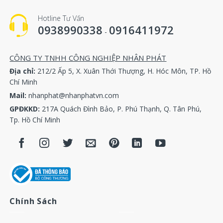
Hotline Tư Vấn
Két giải nhiệt máy nén khí Atlas Copco 1202 3845 80
0938990338
0916411972
-
Két giải nhiệt máy nén khí Atlas Copco 1202 5235 01
CÔNG TY TNHH CÔNG NGHIỆP NHÂN PHÁT
Két giải nhiệt máy nén khí Atlas Copco 1202 5263 01
Địa chỉ:
212/2 Ấp 5, X. Xuân Thới Thượng, H. Hóc Môn, TP. Hồ
Chí Minh
Két giải nhiệt máy nén khí Atlas Copco 1202 5911 00
Mail:
nhanphat@nhanphatvn.com
GPĐKKD:
217A Quách Đình Bảo, P. Phú Thạnh, Q. Tân Phú,
Két giải nhiệt máy nén khí Atlas Copco 1202 5942 00
Tp. Hồ Chí Minh
Két giải nhiệt máy nén khí Atlas Copco 1202 5988 02
Két giải nhiệt máy nén khí Atlas Copco 1202 5988 03
Két giải nhiệt máy nén khí Atlas Copco 1202 5988 07
Chính Sách
Két giải nhiệt máy nén khí Atlas Copco 1202 6036 00