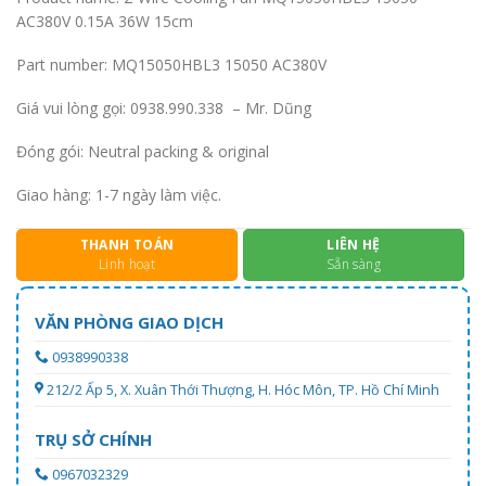
AC380V 0.15A 36W 15cm
Part number: MQ15050HBL3 15050 AC380V
Giá vui lòng gọi: 0938.990.338 – Mr. Dũng
Đóng gói: Neutral packing & original
Giao hàng: 1-7 ngày làm việc.
THANH TOÁN
LIÊN HỆ
Linh hoạt
Sẵn sàng
VĂN PHÒNG GIAO DỊCH
0938990338
212/2 Ấp 5, X. Xuân Thới Thượng, H. Hóc Môn, TP. Hồ Chí Minh
TRỤ SỞ CHÍNH
0967032329