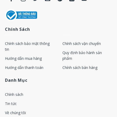
GA11-22
Min pressure
2
2901000600
valve kit
3
Drain valve kit
2901071200
4
Drain valve kit
2901021900
Chính Sách
Min pressure
5
2901021800
valve kit
Chính sách bảo mật thông
Chính sách vận chuyển
6
Check valve kit
2901021200
tin
Quy định bảo hành sản
GA30-37-45
7
Oil stop valve kit
2901021700
Hướng dẫn mua hàng
phẩm
Unloading valve
8
2901021100
Hướng dẫn thanh toán
Chính sách bán hàng
kit
Thermostat
Danh Mục
9
1619733300
valve kit
Oil check valve
10
2901007200
Chính sách
kit
Tin tức
11
Check valve kit
2901007700
Về chúng tôi
Min pressure
12
2901021800