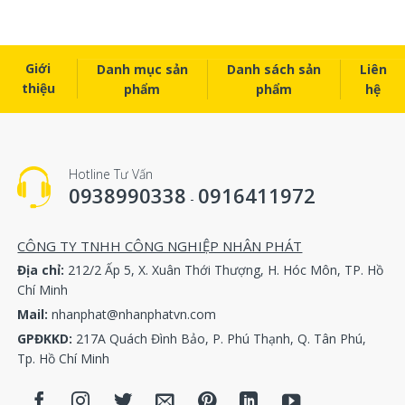
contain a piston ,two springs and two O-ring
Other atlas copco service kit
Giới
Danh mục sản
Danh sách sản
Liên
2901029850/1613900800/2901029801 GA5.5-7.5
thiệu
phẩm
phẩm
hệ
2901000201/1613756884 GA11-22
2901021100/1613814482/1613814400 GA30-45
2902016100 GA22+
2901162200 GA37+
Hotline Tư Vấn
2901146300 GA75+
0938990338
0916411972
2906095800 GA110
-
2901044800 GA55-110C
2906056300 GA132-160
CÔNG TY TNHH CÔNG NGHIỆP NHÂN PHÁT
2906095700
Địa chỉ:
212/2 Ấp 5, X. Xuân Thới Thượng, H. Hóc Môn, TP. Hồ
2906009700
Chí Minh
Part No. of main products:
Mail:
nhanphat@nhanphatvn.com
GPĐKKD:
217A Quách Đình Bảo, P. Phú Thạnh, Q. Tân Phú,
NO
Model
Description
P/N
Tp. Hồ Chí Minh
Unloading valve
1
2901000201
kit