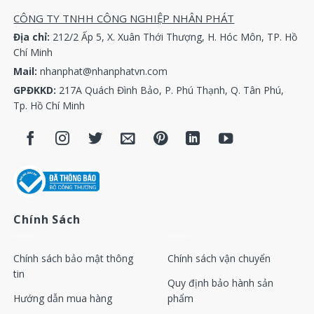
2906010000 2906010100 2906020300 2906020400
CÔNG TY TNHH CÔNG NGHIỆP NHÂN PHÁT
2906020500 2906057800 2904007000 2904107400
Địa chỉ:
212/2 Ấp 5, X. Xuân Thới Thượng, H. Hóc Môn, TP. Hồ
2904006100 1613913900 1622089500 1622001500
Chí Minh
1092015400 1622315400 1092020200 1622660800
Mail:
nhanphat@nhanphatvn.com
1621875000 1621574399 1089057533 1089057529
GPĐKKD:
217A Quách Đình Bảo, P. Phú Thạnh, Q. Tân Phú,
1089057578 1089057507 1089057534 2906904100
Tp. Hồ Chí Minh
2906904200 2906902900 2906903100 2906907700
1621875099 2906905800 1612386900 1613692100
1613750300 1089057533 1089057564 1089057544
1089057535 1089057578 1089057528 1089057574
1089057534 1089057526 1089057511 1089057521
1089057565 1089057541 1089057551 1089057524
Chính Sách
1089057520 1089057404 1089057549 1089057507
1089057440 1089057405 1089057400 1089057401
1622311044 1622311023 1622311024 1622311035
Chính sách bảo mật thông
Chính sách vận chuyển
1622311036 1622311025 1622311026 1612386900
tin
Quy định bảo hành sản
1613750200 2901034300 2901146300 2901145300
Hướng dẫn mua hàng
phẩm
2906056300 2901029850 1622375980 2906009300