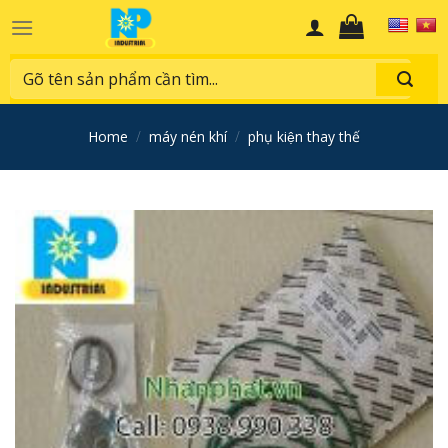
Skip
to
content
Search
for:
home
/
máy nén khí
/
phụ kiện thay thế