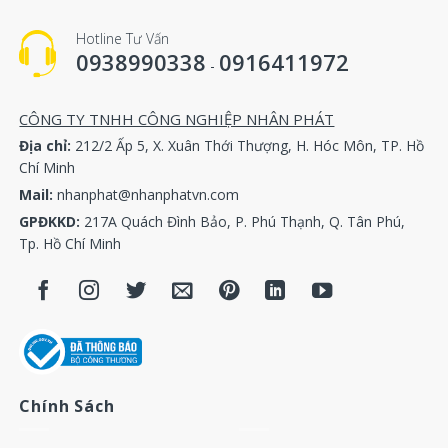
Hotline Tư Vấn
Temperature Sensor P.N
0938990338
0916411972
-
1089057407,1089057444,1089057464,1089057401,1089057402,
1089057406,1089057408,1089057441,1089057440,1089057416,
CÔNG TY TNHH CÔNG NGHIỆP NHÂN PHÁT
37952355,39921705,39538079,39271609,38433546,85652535,42
Địa chỉ:
212/2 Ấp 5, X. Xuân Thới Thượng, H. Hóc Môn, TP. Hồ
Chí Minh
100010275,100003136,100003136,11507074,11190974,A98612-
Mail:
nhanphat@nhanphatvn.com
100002946,A10630674,A03740577,100010275,108995800,39560
GPĐKKD:
217A Quách Đình Bảo, P. Phú Thạnh, Q. Tân Phú,
Tp. Hồ Chí Minh
Pressure Sensor P.N
1089958001 1089057511 1089057551 1089057541 1089057533 
1089057565 1089057535 1089057574 1089057564 1089057544 
1089057528 1089057520 1089057530 1089057554 1089057543 
Chính Sách
39428305 39875539 39877618 39929435 39853791 39853809 42