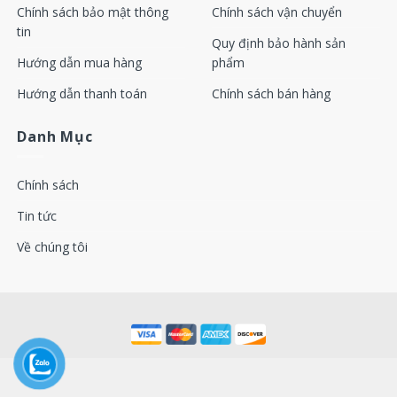
39883186 39921713 39853775 39853775 39853783 39875539
Chính sách bảo mật thông
Chính sách vận chuyển
tin
Quy định bảo hành sản
Controller Panel P.N
Hướng dẫn mua hàng
phẩm
1900070001 1900070003 1900070004 1900070005 190007000
Hướng dẫn thanh toán
Chính sách bán hàng
1900071101 1900071102 1900071103 1900071001 190007101
Danh Mục
1900071002 1900071281 1900071292 1900071031 190007103
1900520011 1900520001 1900070105 1900071001 190007101
Chính sách
1900071002 1900071281 1900071292 1900071031 190007103
Tin tức
1900070122 1900070102 1900070103 23009848 39825815 92
Về chúng tôi
39842786 22136444 23748593