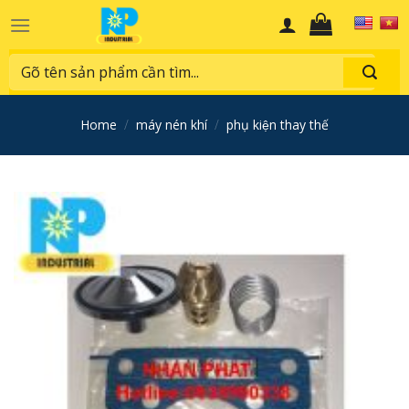
Skip
to
content
Search
for:
home
/
máy nén khí
/
phụ kiện thay thế