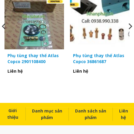
2901029850/1613900800/2901029801 GA5.5-7.5
2901000201/1613756884 GA11-22
2901021100/1613814482/1613814400 GA30-45
2902016100 GA22+
2901162200 GA37+
2901146300 GA75+
2906095800 GA110
Phụ tùng thay thế Atlas
Phụ tùng thay thế Atlas
2901044800 GA55-110C
Copco 2901108400
Copco 36861687
2906056300 GA132-160
2906095700
Liên hệ
Liên hệ
2906009700
More product oem part number
(1)
All kinds of compressor valve series
Giới
Danh mục sản
Danh sách sản
Liên
(2)
Temperature sensor &Pressure sensor
thiệu
phẩm
phẩm
hệ
(3)
Coupling &Gear Wheel and other spare parts