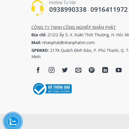
Hotline Tư Vấn
0938990338
0916411972
-
GA22+
CÔNG TY TNHH CÔNG NGHIỆP NHÂN PHÁT
Địa chỉ:
212/2 Ấp 5, X. Xuân Thới Thượng, H. Hóc M
Mail:
nhanphat@nhanphatvn.com
GPĐKKD:
217A Quách Đình Bảo, P. Phú Thạnh, Q. T
Minh
GA37+