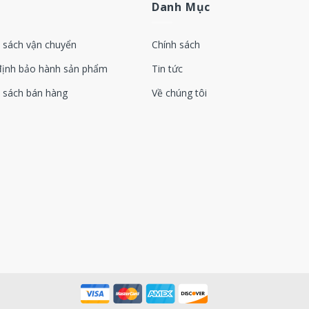
Danh Mục
02016100（with blow off valve）
02016100（without blow off valve）
 sách vận chuyển
Chính sách
01050301
định bảo hành sản phẩm
Tin tức
01145300
 sách bán hàng
Về chúng tôi
01161600
01162200（with blow off valve）
01162200（without blow off valve）
01050301
01108401
01145300
01161600
01146300（with blow off valve）
01146300（without blow off valve）