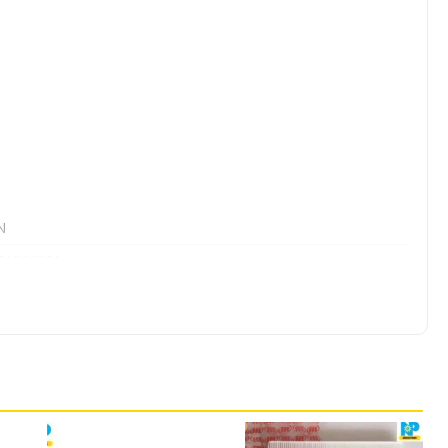
N
01000201
01000600
01071200
01021800
01021700
01021100