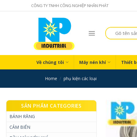
Skip
CÔNG TY TNHH CÔNG NGHIỆP NHÂN PHÁT
to
content
Search
for:
Về chúng tôi
Máy nén khí
Thiết b
home
/
phụ kiện các loại
SẢN PHẨM CATEGORIES
BÁNH RĂNG
CẢM BIẾN