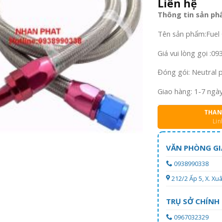
Liên hệ
Thông tin sản ph
Tên sản phẩm:Fuel O
Giá vui lòng gọi :0
Đóng gói: Neutral p
Giao hàng: 1-7 ngày
THAN
Lin
VĂN PHÒNG GI
0938990338
212/2 Ấp 5, X. X
TRỤ SỞ CHÍNH
0967032329