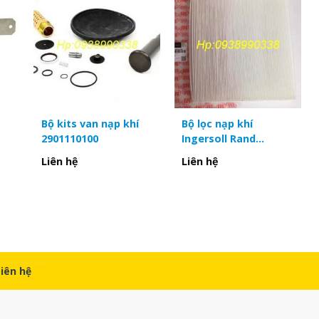
19733300
01007200
01007700
01021800
01044800
Bộ kits van nạp khí
Bộ lọc nạp khí
01007400
2901110100
Ingersoll Rand
01108400
551)
23564446 đặc biệt
Liên hệ
Liên hệ
47541573001 /
01029900
47541572001
06009300
06009400
06009100
19756000
Liên hệ
06056300
06057100