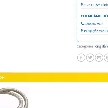
217A Quách Đình 
CHI NHÁNH HỒ
02862676924
19 Nguyễn Văn Cự,
Categories:
ống dẫn
ION