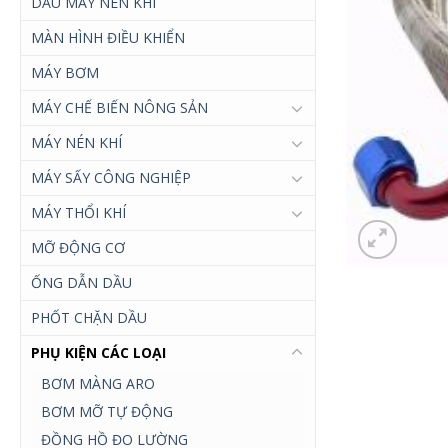
DẦU MÁY NÉN KHÍ
MÀN HÌNH ĐIỀU KHIỂN
MÁY BƠM
MÁY CHẾ BIẾN NÔNG SẢN
MÁY NÉN KHÍ
MÁY SẤY CÔNG NGHIỆP
MÁY THỔI KHÍ
MỠ ĐỘNG CƠ
ỐNG DẪN DẦU
PHỐT CHẶN DẦU
PHỤ KIỆN CÁC LOẠI
BƠM MÀNG ARO
BƠM MỠ TỰ ĐỘNG
ĐỒNG HỒ ĐO LƯỜNG