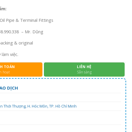
ẩm:
il Pipe & Terminal Fittings
938.990.338 – Mr. Dũng
acking & original
 làm việc.
H TOÁN
LIÊN HỆ
h hoạt
Sẵn sàng
AO DỊCH
uân Thới Thượng, H. Hóc Môn, TP. Hồ Chí Minh