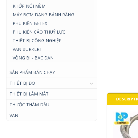
KHỚP NỐI MỀM
MÁY BƠM DẠNG BÁNH RĂNG
PHỤ KIỆN BETEX
PHỤ KIỆN CẢO THUỶ LỰC
THIẾT BỊ CÔNG NGHIỆP
VAN BURKERT
VÒNG BI - BẠC ĐẠN
SẢN PHẨM BÁN CHẠY
THIẾT BỊ ĐO
THIẾT BỊ LÀM MÁT
DESCRIPT
THƯỚC THĂM DẦU
VAN