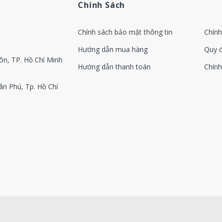
Chính Sách
Unloading valve kit
29
Unloading valve kit
29
Chính sách bảo mật thông tin
Chính
Check valve kit
29
Hướng dẫn mua hàng
Quy 
ôn, TP. Hồ Chí Minh
Min pressure valve kit
29
Hướng dẫn thanh toán
Chính
Thermostat valve kit
29
ân Phú, Tp. Hồ Chí
Unloading valve kit
29
Unloading valve kit
29
Check valve kit
29
Oil stop valve kit
29
Min pressure valve kit
29
Thermostat valve kit
29
Unloading valve kit
29
Unloading valve kit
29