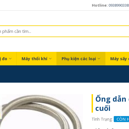
Hotline:
0938990338
ị đo
Máy thổi khí
Phụ kiện các loại
Máy sấy 
Ống dẫn 
cuối
Tình Trạng:
CÒN 