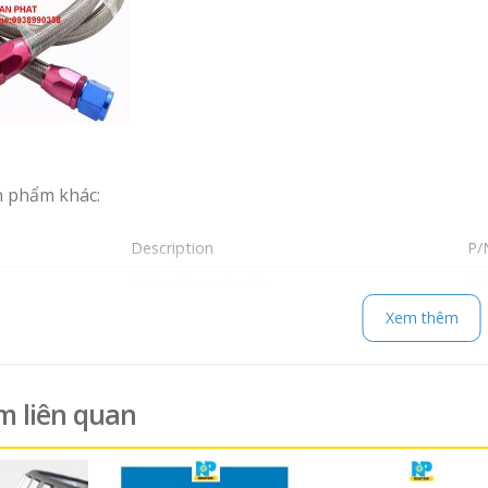
n phẩm khác:
Description
P/
Unloading valve kit
29
Xem thêm
Min pressure valve kit
29
Drain valve kit
29
Min pressure valve kit
29
m liên quan
Oil stop valve kit
29
Unloading valve kit
29