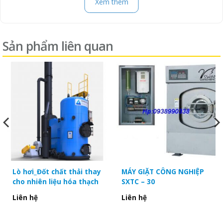
Xem thêm
Thông số kỹ thuật:
Sản phẩm liên quan
Hãng máy : SWAN WASHING
Model : SWD – 50D
Công suất máy :50kg
Nguồn điện : 380V
Công suất động cơ: 2.2kw
Kích thước máy:R: 1330mm – S:1760mm- C: 2210mm
Lò hơi_Đốt chất thải thay
MÁY GIẶT CÔNG NGHIỆP
cho nhiên liệu hóa thạch
SXTC – 30
Làm nóng bằng điện
Liên hệ
Liên hệ
Trọng lượng máy : 620kg