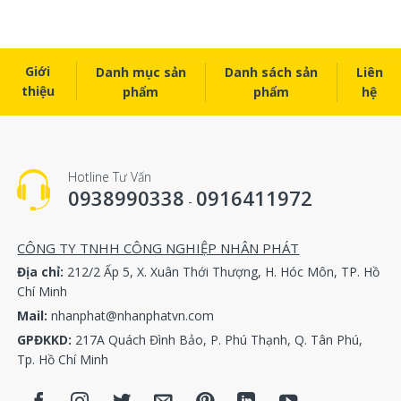
Cấu tạo từ thép không rỉ
Bộ điều khiển vi xử lý
Giới
Danh mục sản
Danh sách sản
Liên
thiệu
phẩm
phẩm
hệ
Xuất xứ : Trung Quốc
Một số sản phẩm khác :
Hotline Tư Vấn
SWD – 15D
0938990338
0916411972
-
SWD – 30D
CÔNG TY TNHH CÔNG NGHIỆP NHÂN PHÁT
SWD – 70D
Địa chỉ:
212/2 Ấp 5, X. Xuân Thới Thượng, H. Hóc Môn, TP. Hồ
Chí Minh
SWD – 100D
Mail:
nhanphat@nhanphatvn.com
GPĐKKD:
217A Quách Đình Bảo, P. Phú Thạnh, Q. Tân Phú,
Tp. Hồ Chí Minh