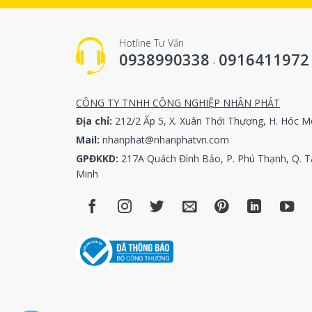
Xuất xứ : 
Hotline Tư Vấn
Một số sả
0938990338
0916411972
-
SXTC – 15
CÔNG TY TNHH CÔNG NGHIỆP NHÂN PHÁT
SXTC – 20
Địa chỉ:
212/2 Ấp 5, X. Xuân Thới Thượng, H. Hóc M
Mail:
nhanphat@nhanphatvn.com
SXTC – 25
GPĐKKD:
217A Quách Đình Bảo, P. Phú Thạnh, Q. T
SXTC – 50
Minh
SXTC – 70
SXTC – 10
SXTC – 12