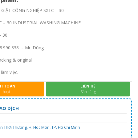
 phẩm:
Y GIẶT CÔNG NGHIỆP SXTC – 30
TC – 30 INDUSTRIAL WASHING MACHINE
– 30
938.990.338 – Mr. Dũng
cking & original
 làm việc.
H TOÁN
LIÊN HỆ
h hoạt
Sẵn sàng
AO DỊCH
uân Thới Thượng, H. Hóc Môn, TP. Hồ Chí Minh