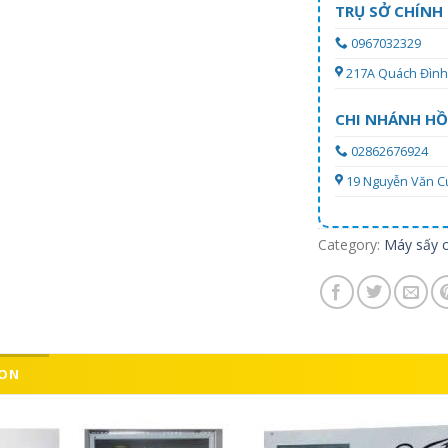
TRỤ SỞ CHÍNH
0967032329
217A Quách Đình 
CHI NHÁNH HỒ
02862676924
19 Nguyễn Văn Cự,
Category:
Máy sấy 
ION