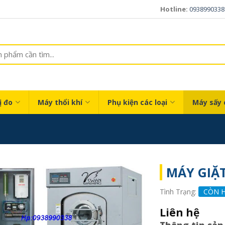
Hotline:
0938990338
ị đo
Máy thổi khí
Phụ kiện các loại
Máy sấy 
MÁY GIẶT
Tình Trạng:
CÒN 
Liên hệ