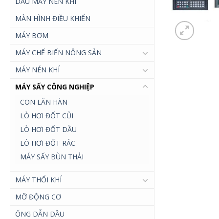
DẦU MÁY NÉN KHÍ
MÀN HÌNH ĐIỀU KHIỂN
MÁY BƠM
MÁY CHẾ BIẾN NÔNG SẢN
MÁY NÉN KHÍ
MÁY SẤY CÔNG NGHIỆP
CON LĂN HÀN
LÒ HƠI ĐỐT CỦI
LÒ HƠI ĐỐT DẦU
LÒ HƠI ĐỐT RÁC
MÁY SẤY BÙN THẢI
MÁY THỔI KHÍ
MỠ ĐỘNG CƠ
ỐNG DẪN DẦU