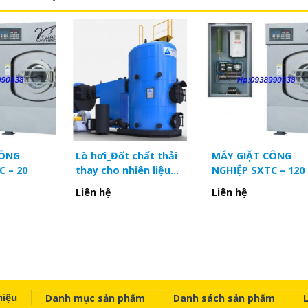
 : SWAN WASHING
TC – 30
máy : 30kg
n : 380V
 động cơ: 4kw
CÔNG
Lò hơi_Đốt chất thải
MÁY GIẶT CÔNG
c máy:R: 1410mm – S:1450mm- C: 1840mm
C – 20
thay cho nhiên liệu
NGHIỆP SXTC – 120
hóa thạch
Liên hệ
Liên hệ
t: 72 vòng/phút
ng máy : 1780kg
 thép không rỉ
ển vi xử lý
hiệu
Danh mục sản phẩm
Danh sách sản phẩm