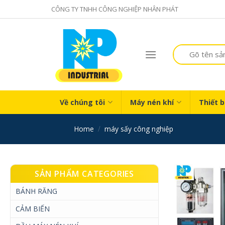
Skip
CÔNG TY TNHH CÔNG NGHIỆP NHÂN PHÁT
to
content
Search
for:
Về chúng tôi
Máy nén khí
Thiết b
home
/
máy sấy công nghiệp
SẢN PHẨM CATEGORIES
BÁNH RĂNG
CẢM BIẾN