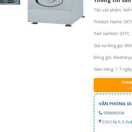
Thông tin sản
Tên sản phẩm: MÁ
Product Name: SX
Part number: SXTC 
Giá vui lòng gọi :0
Đóng gói: Neutral pa
Giao hàng: 1-7 ngày
THAN
Lin
VĂN PHÒNG GI
0938990338
212/2 Ấp 5, X. X