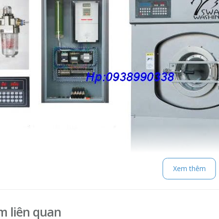
Xem thêm
ỹ thuật:
m liên quan