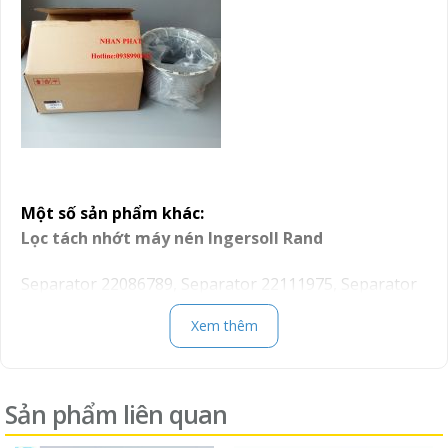
Một số sản phẩm khác
:
Lọc tách nhớt máy nén
Ingersoll Rand
Separator 22086789, Separator 22111975, Separator
22219174, Separator 22291080, Separator 22305577,
Xem thêm
Separator 22305577/C, Separator 22354633,
Separator 22388045, Separator 22517775, Separator
22570691, Separator 22958201, Separator 22962682,
Sản phẩm liên quan
Separator 33762250, Separator 35083880, Separator
35290295, Separator 35290444, Separator 35299577,