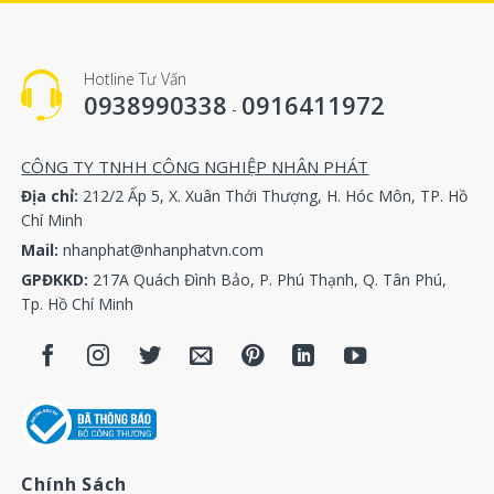
Separator 39705728, Separator 39705736, Separator
39705744, Separator 39712070, Separator 39722897,
Separator 39726286, Separator 39727490, Separator
Hotline Tư Vấn
39733793, Separator 39734892, Separator 39737473,
0938990338
0916411972
-
Separator 39737493, Separator 39738265, Separator
39739578, Separator 39742861, Separator 39749973,
CÔNG TY TNHH CÔNG NGHIỆP NHÂN PHÁT
Separator 39750369, Separator 39751391, Separator
Địa chỉ:
212/2 Ấp 5, X. Xuân Thới Thượng, H. Hóc Môn, TP. Hồ
39760590, Separator 39760962, Separator 39760962,
Chí Minh
Separator 39760970, Separator 39818968, Separator
Mail:
nhanphat@nhanphatvn.com
39823018, Separator 39831862, Separator 39831862,
GPĐKKD:
217A Quách Đình Bảo, P. Phú Thạnh, Q. Tân Phú,
Separator 39831870, Separator 39831888, Separator
Tp. Hồ Chí Minh
39831896, Separator 39831904, Separator 39831912,
Separator 39831920, Separator 39838162, Separator
39843693, Separator 39846787, Separator 39858683,
Separator 39858691, Separator 39863840, Separator
39863857, Separator 39863865, Separator 39863873,
Separator 39863899, Separator 39868823, Separator
39869706, Separator 39890660, Separator 39894597,
Chính Sách