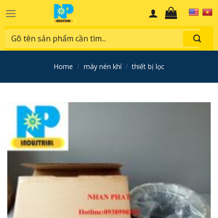
Skip
to
content
Search
for:
home
/
máy nén khí
/
thiết bị lọc