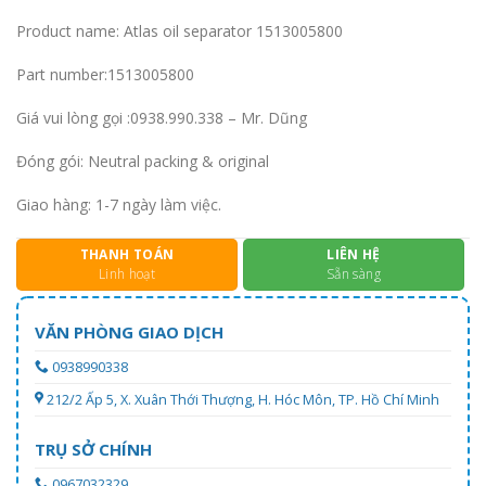
Product name: Atlas oil separator 1513005800
Part number:1513005800
Giá vui lòng gọi :0938.990.338 – Mr. Dũng
Đóng gói: Neutral packing & original
Giao hàng: 1-7 ngày làm việc.
THANH TOÁN
LIÊN HỆ
Linh hoạt
Sẵn sàng
VĂN PHÒNG GIAO DỊCH
0938990338
212/2 Ấp 5, X. Xuân Thới Thượng, H. Hóc Môn, TP. Hồ Chí Minh
TRỤ SỞ CHÍNH
0967032329