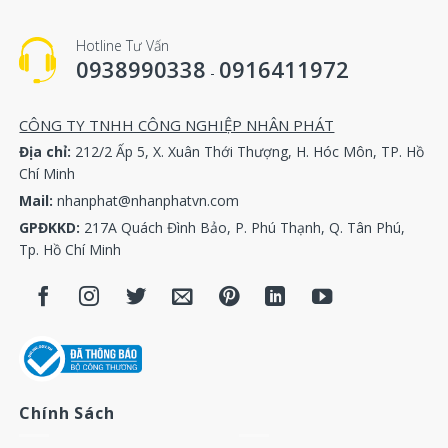
Lọc tách nhớt / Separator Atlas copco 1622087100
Hotline Tư Vấn
Lọc gió, lọc khí / Air filter Atlas copco 1613900100
0938990338
0916411972
-
Lọc nhớt, lọc dầu / Oil filter Atlas copco 1613610500
CÔNG TY TNHH CÔNG NGHIỆP NHÂN PHÁT
Địa chỉ:
212/2 Ấp 5, X. Xuân Thới Thượng, H. Hóc Môn, TP. Hồ
Máy nén khí Atlas Copco Model: GA11 / GA15 / GA18 /
Chí Minh
GA22
Mail:
nhanphat@nhanphatvn.com
Lọc tách nhớt / Separator Atlas copco 1612386900
GPĐKKD:
217A Quách Đình Bảo, P. Phú Thạnh, Q. Tân Phú,
Tp. Hồ Chí Minh
Lọc gió, lọc khí / Air filter Atlas copco 1619126900
Lọc nhớt, lọc dầu / Oil filter Atlas copco 1613610500
Máy nén khí Atlas Copco Model: GA11 / GA15 / GA18 /
GA22
Chính Sách
Lọc tách nhớt / Separator Atlas copco 1613692100