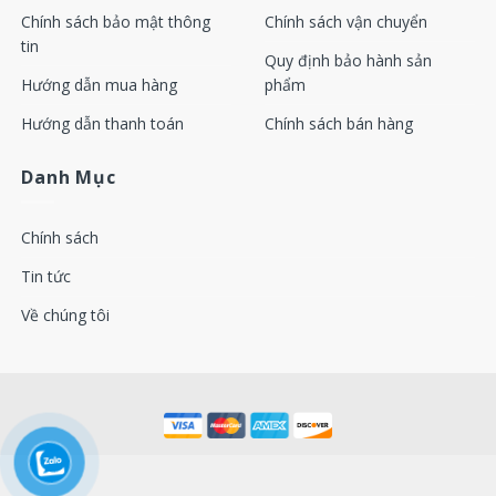
Chính sách bảo mật thông
Chính sách vận chuyển
Lọc gió, lọc khí / Air filter Atlas copco 1619126900
tin
Quy định bảo hành sản
Lọc nhớt, lọc dầu / Oil filter Atlas copco 1613610500
Hướng dẫn mua hàng
phẩm
Hướng dẫn thanh toán
Chính sách bán hàng
Máy nén khí Atlas Copco Model: GA11 / GA15 / GA18 /
GA22
Danh Mục
Lọc tách nhớt / Separator Atlas copco 1613750200
Chính sách
Lọc gió, lọc khí / Air filter Atlas copco 1619126900
Tin tức
Lọc nhớt, lọc dầu / Oil filter Atlas copco 1613610500
Về chúng tôi
Máy nén khí Atlas Copco Model: GA11 / GA15 / GA18 /
GA22 / GA30C
Lọc tách nhớt / Separator Atlas copco 1622007900
Lọc gió, lọc khí / Air filter Atlas copco 1613872000