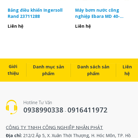
Bảng điều khiển Ingersoll
Máy bơm nước công
Một số loại Khớp nối Omega mà chúng tôi thường
Rand 23711288
nghiệp Ebara MD 40-
cung cấp:
200/5.5
Liên hệ
Liên hệ
Khớp nối Omega E2
Khớp nối Omega E3
Khớp nối Omega E4
Khớp nối Omega E5
Giới
Danh mục sản
Danh sách sản
Liên
thiệu
phẩm
phẩm
hệ
Khớp nối Omega E10
Khớp nối Omega E20
Khớp nối Omega E30
Hotline Tư Vấn
0938990338
0916411972
Khớp nối Omega E40
-
Khớp nối Omega E50
CÔNG TY TNHH CÔNG NGHIỆP NHÂN PHÁT
Khớp nối Omega E60
Địa chỉ:
212/2 Ấp 5, X. Xuân Thới Thượng, H. Hóc Môn, TP. Hồ