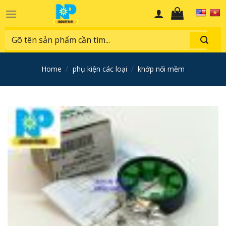
Skip
to
content
Search
for:
home
/
phụ kiện các loại
/
khớp nối mềm