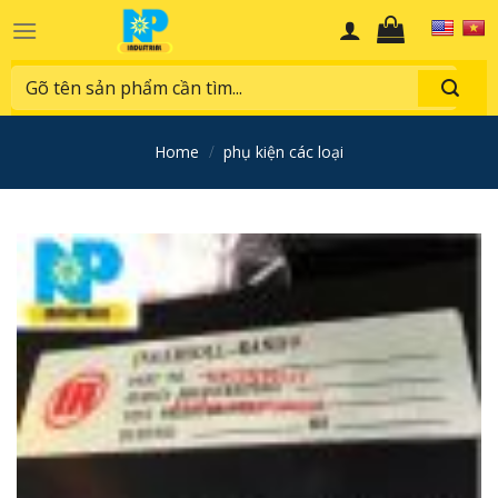
Skip
to
content
Search
for:
home
/
phụ kiện các loại