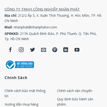
Két giải nhiệt máy nén khí Atlas Copco 1202 8125 00
CÔNG TY TNHH CÔNG NGHIỆP NHÂN PHÁT
Két giải nhiệt máy nén khí Atlas Copco 1202 8450 00
Địa chỉ:
212/2 Ấp 5, X. Xuân Thới Thượng, H. Hóc Môn, TP. Hồ
Chí Minh
Két giải nhiệt máy nén khí Atlas Copco 1202 9142 02
Mail:
nhanphat@nhanphatvn.com
GPĐKKD:
217A Quách Đình Bảo, P. Phú Thạnh, Q. Tân Phú,
Két giải nhiệt máy nén khí Atlas Copco 1202 9142 04
Tp. Hồ Chí Minh
Két giải nhiệt máy nén khí Atlas Copco 1202 9142 06
Két giải nhiệt máy nén khí Atlas Copco 1202 9739 00
Két giải nhiệt máy nén khí Atlas Copco 1202 9740 00
Chính Sách
Két giải nhiệt máy nén khí Atlas Copco 1202 9849 88
Két giải nhiệt máy nén khí Atlas Copco 1202 9855 88
Chính sách bảo mật thông
Chính sách vận chuyển
tin
Quy định bảo hành sản
Két giải nhiệt máy nén khí Atlas Copco 1310 2006 11
Hướng dẫn mua hàng
phẩm