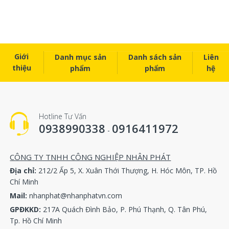
Giới
Danh mục sản
Danh sách sản
Liên
thiệu
phẩm
phẩm
hệ
Hotline Tư Vấn
0938990338
0916411972
-
CÔNG TY TNHH CÔNG NGHIỆP NHÂN PHÁT
Địa chỉ:
212/2 Ấp 5, X. Xuân Thới Thượng, H. Hóc Môn, TP. Hồ
Chí Minh
Mail:
nhanphat@nhanphatvn.com
GPĐKKD:
217A Quách Đình Bảo, P. Phú Thạnh, Q. Tân Phú,
Tp. Hồ Chí Minh