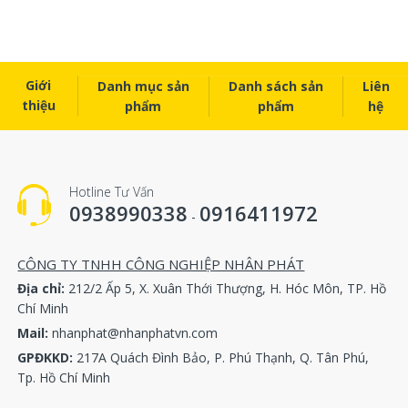
Cảm biến máy nén khí Atlas copco 1089057574
Cảm biến máy nén khí Atlas copco 1089057522
Giới
Danh mục sản
Danh sách sản
Liên
Cảm biến máy nén khí Atlas copco 1089057544
thiệu
phẩm
phẩm
hệ
Cảm biến máy nén khí Atlas copco 1089057564
Cảm biến máy nén khí Atlas copco 1089057574
Hotline Tư Vấn
0938990338
0916411972
Cảm biến máy nén khí Atlas copco 1089057541
-
Cảm biến máy nén khí Atlas copco 1089057407
CÔNG TY TNHH CÔNG NGHIỆP NHÂN PHÁT
Địa chỉ:
212/2 Ấp 5, X. Xuân Thới Thượng, H. Hóc Môn, TP. Hồ
Cảm biến máy nén khí Atlas copco 1089057440
Chí Minh
Mail:
nhanphat@nhanphatvn.com
Cảm biến máy nén khí Atlas copco 1089057449
GPĐKKD:
217A Quách Đình Bảo, P. Phú Thạnh, Q. Tân Phú,
Tp. Hồ Chí Minh
Cảm biến máy nén khí Atlas copco 1089057401