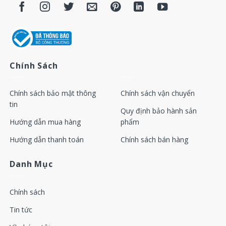
Cảm biến máy nén khí Atlas copco 1089057520
Cảm biến máy nén khí Atlas copco 1089057578
Cảm biến máy nén khí Atlas copco 1089057528
Chính Sách
Cảm biến máy nén khí Atlas copco 1089057449
Chính sách bảo mật thông
Chính sách vận chuyển
Cảm biến máy nén khí Atlas copco 1089057573
tin
Quy định bảo hành sản
Hướng dẫn mua hàng
phẩm
Cảm biến máy nén khí Atlas copco 1089057530
Hướng dẫn thanh toán
Chính sách bán hàng
Cảm biến máy nén khí Atlas copco 1089065903
Danh Mục
Cảm biến máy nén khí Atlas copco 1089057529
Chính sách
Cảm biến máy nén khí Atlas copco 1089057401
Tin tức
Cảm biến máy nén khí Atlas copco 1089057503