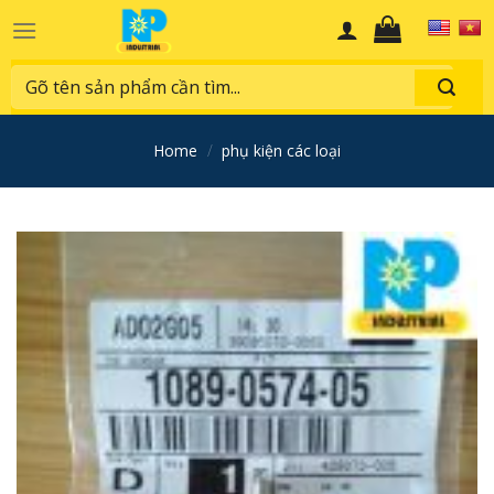
Skip
to
content
Search
for:
home
/
phụ kiện các loại