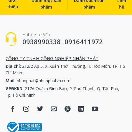
Giới
Danh mục sản
Danh sách sản
Liên
thiệu
phẩm
phẩm
hệ
Cảm biến máy nén khí Atlas copco 1089057545
Cảm biến máy nén khí Atlas copco 1089057574
Hotline Tư Vấn
Cảm biến máy nén khí Atlas copco 1089057522
0938990338
0916411972
-
Cảm biến máy nén khí Atlas copco 1089057544
CÔNG TY TNHH CÔNG NGHIỆP NHÂN PHÁT
Cảm biến máy nén khí Atlas copco 1089057564
Địa chỉ:
212/2 Ấp 5, X. Xuân Thới Thượng, H. Hóc Môn, TP. Hồ
Chí Minh
Cảm biến máy nén khí Atlas copco 1089057574
Mail:
nhanphat@nhanphatvn.com
GPĐKKD:
217A Quách Đình Bảo, P. Phú Thạnh, Q. Tân Phú,
Cảm biến máy nén khí Atlas copco 1089057541
Tp. Hồ Chí Minh
Cảm biến máy nén khí Atlas copco 1089057407
Cảm biến máy nén khí Atlas copco 1089057440
Cảm biến máy nén khí Atlas copco 1089057449