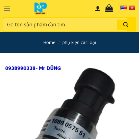
Skip
to
content
Search
for:
home
/
phụ kiện các loại