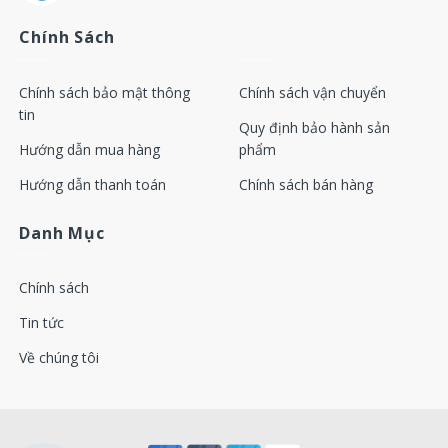
Chính Sách
Cảm biến máy nén khí Atlas copco 1089057401
Cảm biến máy nén khí Atlas copco 1089057520
Chính sách bảo mật thông
Chính sách vận chuyển
tin
Quy định bảo hành sản
Cảm biến máy nén khí Atlas copco 1089057578
Hướng dẫn mua hàng
phẩm
Cảm biến máy nén khí Atlas copco 1089057528
Hướng dẫn thanh toán
Chính sách bán hàng
Cảm biến máy nén khí Atlas copco 1089057449
Danh Mục
Cảm biến máy nén khí Atlas copco 1089057573
Chính sách
Cảm biến máy nén khí Atlas copco 1089057530
Tin tức
Về chúng tôi
Cảm biến máy nén khí Atlas copco 1089065903
Cảm biến máy nén khí Atlas copco 1089057529