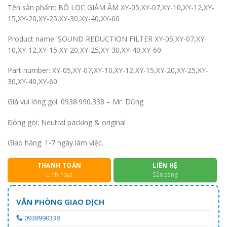
Tên sản phẩm: BỘ LỌC GIẢM ÂM XY-05,XY-07,XY-10,XY-12,XY-
15,XY-20,XY-25,XY-30,XY-40,XY-60
Product name: SOUND REDUCTION FILTER XY-05,XY-07,XY-
10,XY-12,XY-15,XY-20,XY-25,XY-30,XY-40,XY-60
Part number: XY-05,XY-07,XY-10,XY-12,XY-15,XY-20,XY-25,XY-
30,XY-40,XY-60
Giá vui lòng gọi :0938.990.338 – Mr. Dũng
Đóng gói: Neutral packing & original
Giao hàng: 1-7 ngày làm việc.
THANH TOÁN
LIÊN HỆ
Linh hoạt
Sẵn sàng
VĂN PHÒNG GIAO DỊCH
0938990338