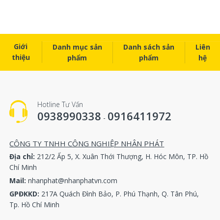
Giới
Danh mục sản
Danh sách sản
Liên
thiệu
phẩm
phẩm
hệ
Hotline Tư Vấn
0938990338
0916411972
-
CÔNG TY TNHH CÔNG NGHIỆP NHÂN PHÁT
Địa chỉ:
212/2 Ấp 5, X. Xuân Thới Thượng, H. Hóc Môn, TP. Hồ
Chí Minh
Mail:
nhanphat@nhanphatvn.com
GPĐKKD:
217A Quách Đình Bảo, P. Phú Thạnh, Q. Tân Phú,
Tp. Hồ Chí Minh