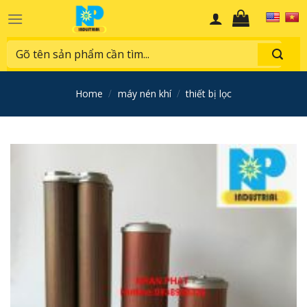
Skip
to
content
Search
for:
home
/
máy nén khí
/
thiết bị lọc