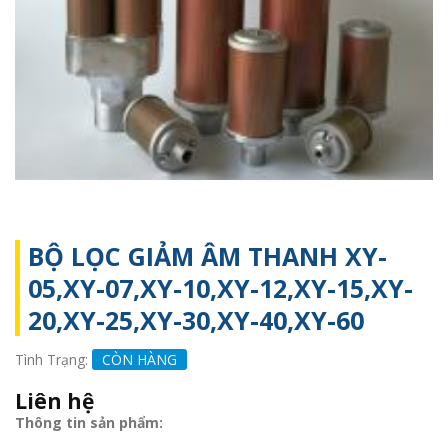
BỘ LỌC GIẢM ÂM THANH XY-
05,XY-07,XY-10,XY-12,XY-15,XY-
20,XY-25,XY-30,XY-40,XY-60
Tình Trạng:
CÒN HÀNG
Liên hệ
Thông tin sản phẩm: