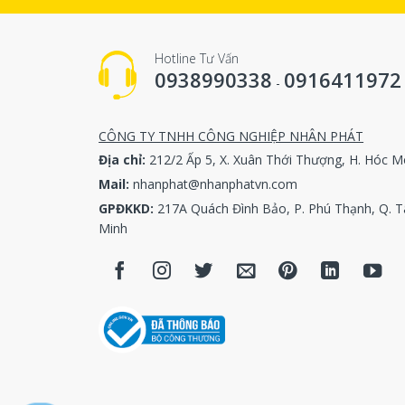
diaphragm,
valve, ther
filter diff
Hotline Tư Vấn
0938990338
0916411972
valve, capa
-
with indic
butterfly i
CÔNG TY TNHH CÔNG NGHIỆP NHÂN PHÁT
tube, cont
Địa chỉ:
212/2 Ấp 5, X. Xuân Thới Thượng, H. Hóc M
transmitter
Mail:
nhanphat@nhanphatvn.com
repair kit,
GPĐKKD:
217A Quách Đình Bảo, P. Phú Thạnh, Q. T
auxiliary c
Minh