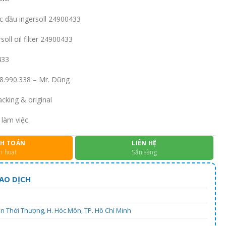
c dầu ingersoll 24900433
oll oil filter 24900433
433
938.990.338 – Mr. Dũng
cking & original
 làm việc.
H TOÁN
LIÊN HỆ
h hoạt
Sẵn sàng
AO DỊCH
uân Thới Thượng, H. Hóc Môn, TP. Hồ Chí Minh