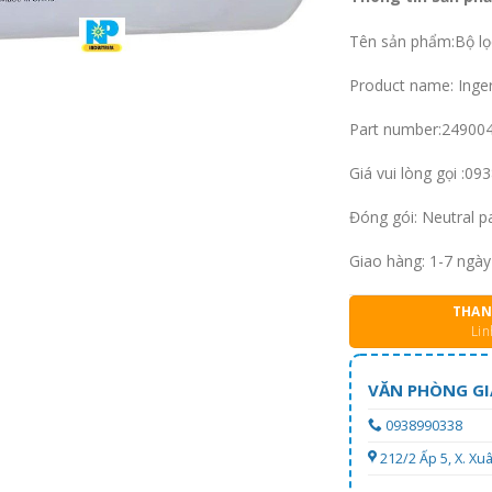
Tên sản phẩm:Bộ lọ
Product name: Ingers
Part number:24900
Giá vui lòng gọi :0
Đóng gói: Neutral pa
Giao hàng: 1-7 ngày
THAN
Lin
VĂN PHÒNG GI
0938990338
212/2 Ấp 5, X. X