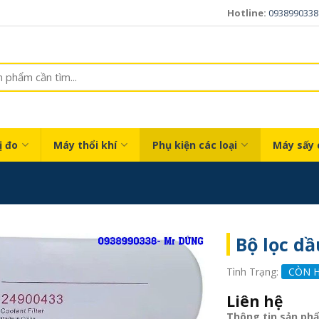
Hotline:
0938990338
ị đo
Máy thổi khí
Phụ kiện các loại
Máy sấy 
Bộ lọc dầ
Tình Trạng:
CÒN 
Liên hệ
Thông tin sản ph