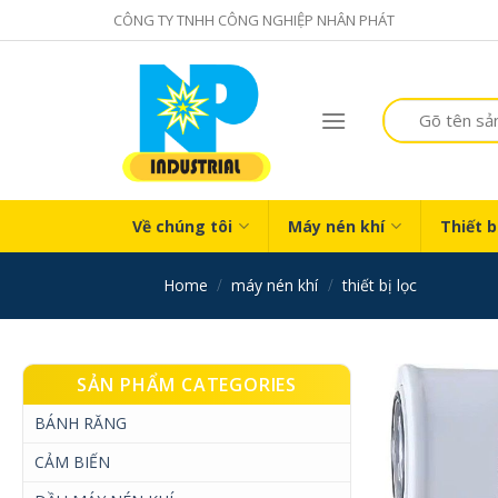
Skip
CÔNG TY TNHH CÔNG NGHIỆP NHÂN PHÁT
to
content
Search
for:
Về chúng tôi
Máy nén khí
Thiết b
home
/
máy nén khí
/
thiết bị lọc
SẢN PHẨM CATEGORIES
BÁNH RĂNG
CẢM BIẾN