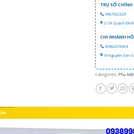
TRỤ SỞ CHÍNH
0967032329
217A Quách Đình 
CHI NHÁNH HỒ
02862676924
19 Nguyễn Văn Cự,
Categories:
Phụ kiện
ION