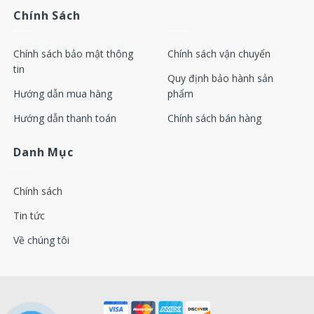
Chính Sách
Unloading valve kit
2901162200 (wi
valve）
Chính sách bảo mật thông
Chính sách vận chuyển
Unloading valve kit
2901162200 (wi
tin
valve）
Quy định bảo hành sản
Hướng dẫn mua hàng
phẩm
GA37+
Check valve kit
2901050301
Hướng dẫn thanh toán
Chính sách bán hàng
Oil stop valve kit
2901108401
Min pressure valve kit
2901145300
Danh Mục
Thermostat valve kit
2901161600
Chính sách
Unloading valve kit
2901146300 (wi
valve）
Tin tức
Unloading valve kit
2901146300 (wi
Về chúng tôi
valve）
GA75+
Check valve kit
2901050301
Oil stop valve kit
2901108401
Min pressure valve kit
2901145300