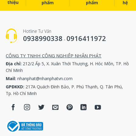
Oil stop valve kit
2901108400
thiệu
phẩm
phẩm
hệ
Unloading valve kit
2901029900
Test valve kit
2906009300
Hotline Tư Vấn
Oil check valve kit
2906009400
0938990338
0916411972
-
Regulating valve kit
2906009100
GA90-250
Thermostat valve kit
1619756000
CÔNG TY TNHH CÔNG NGHIỆP NHÂN PHÁT
Unloading valve kit
2906056300
Địa chỉ:
212/2 Ấp 5, X. Xuân Thới Thượng, H. Hóc Môn, TP. Hồ
Chí Minh
Connector kit
2906057100
Mail:
nhanphat@nhanphatvn.com
Unloading valve kit
2902016100 (wi
GPĐKKD:
217A Quách Đình Bảo, P. Phú Thạnh, Q. Tân Phú,
valve）
Tp. Hồ Chí Minh
Unloading valve kit
2902016100 (wi
valve）
GA22+
Check valve kit
2901050301
Min pressure valve kit
2901145300
Thermostat valve kit
2901161600