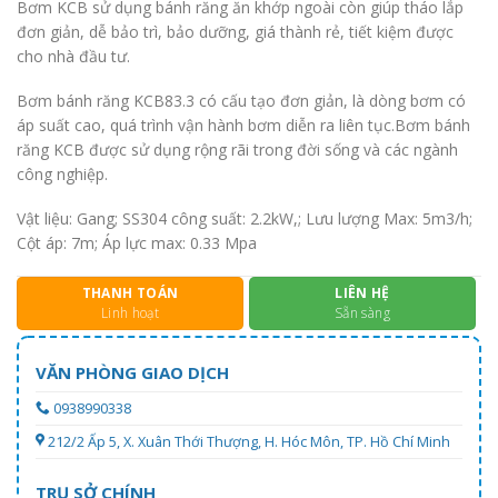
Bơm KCB sử dụng bánh răng ăn khớp ngoài còn giúp tháo lắp
đơn giản, dễ bảo trì, bảo dưỡng, giá thành rẻ, tiết kiệm được
cho nhà đầu tư.
Bơm bánh răng KCB83.3 có cấu tạo đơn giản, là dòng bơm có
áp suất cao, quá trình vận hành bơm diễn ra liên tục.Bơm bánh
răng KCB được sử dụng rộng rãi trong đời sống và các ngành
công nghiệp.
Vật liệu: Gang; SS304 công suất: 2.2kW,; Lưu lượng Max: 5m3/h;
Cột áp: 7m; Áp lực max: 0.33 Mpa
THANH TOÁN
LIÊN HỆ
Linh hoạt
Sẵn sàng
VĂN PHÒNG GIAO DỊCH
0938990338
212/2 Ấp 5, X. Xuân Thới Thượng, H. Hóc Môn, TP. Hồ Chí Minh
TRỤ SỞ CHÍNH