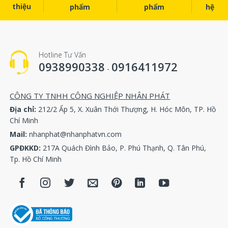
thiệu
phẩm
phẩm
hệ
Hotline Tư Vấn
0938990338
0916411972
-
CÔNG TY TNHH CÔNG NGHIỆP NHÂN PHÁT
Địa chỉ:
212/2 Ấp 5, X. Xuân Thới Thượng, H. Hóc Môn, TP. Hồ
Chí Minh
Mail:
nhanphat@nhanphatvn.com
GPĐKKD:
217A Quách Đình Bảo, P. Phú Thạnh, Q. Tân Phú,
Tp. Hồ Chí Minh