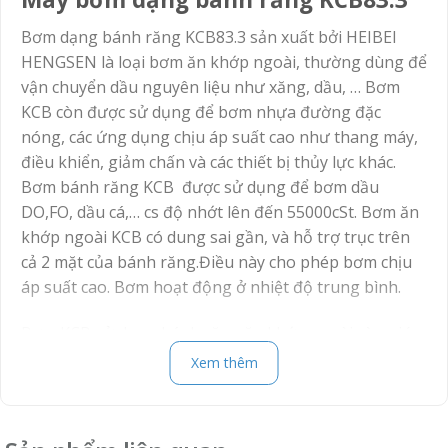
Bơm dạng bánh răng KCB83.3 sản xuất bởi HEIBEI
HENGSEN là loại bơm ăn khớp ngoài, thường dùng để
vận chuyển dầu nguyên liệu như xăng, dầu, … Bơm
KCB còn được sử dụng để bơm nhựa đường đặc
nóng, các ứng dụng chịu áp suất cao như thang máy,
điều khiển, giảm chấn và các thiết bị thủy lực khác.
Bơm bánh răng KCB được sử dụng để bơm dầu
DO,FO, dầu cá,… cs độ nhớt lên đến 55000cSt. Bơm ăn
khớp ngoài KCB có dung sai gần, và hỗ trợ trục trên
cả 2 mặt của bánh răng.Điều này cho phép bơm chịu
áp suất cao. Bơm hoạt động ở nhiệt độ trung bình.
Bơm KCB sử dụng bánh răng ăn khớp ngoài còn giúp
tháo lắp đơn giản, dễ bảo trì, bảo dưỡng, giá thành
Xem thêm
rẻ, tiết kiệm được cho nhà đầu tư.
Bơm bánh răng KCB83.3 có cấu tạo đơn giản, là dòng