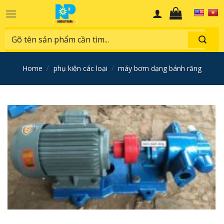
Skip
to
content
Search
for:
home
/
phụ kiện các loại
/
máy bơm dạng bánh răng