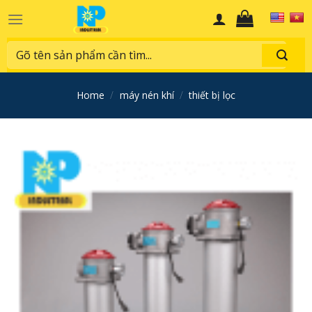
Skip
to
content
Search
for:
home
/
máy nén khí
/
thiết bị lọc