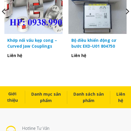
Khớp nối vấu kẹp cong –
Bộ điều khiển động cơ
Curved Jaw Couplings
bước EXD-U01 804750
Liên hệ
Liên hệ
Giới
Danh mục sản
Danh sách sản
Liên
thiệu
phẩm
phẩm
hệ
Hotline Tư Vấn