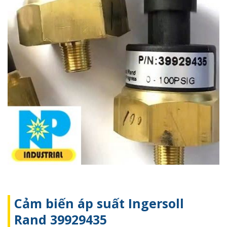
Cảm biến áp suất Ingersoll
Rand 39929435