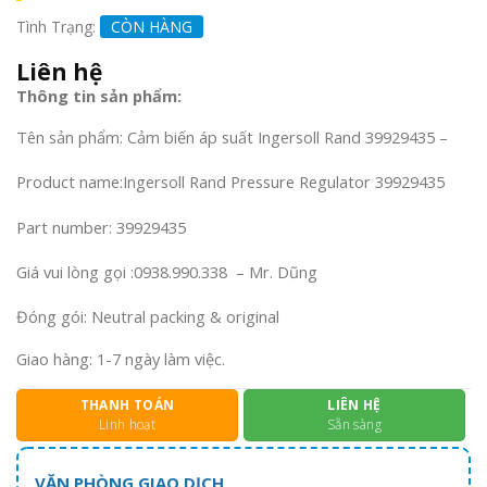
Tình Trạng:
CÒN HÀNG
Liên hệ
Thông tin sản phẩm:
Tên sản phẩm: Cảm biến áp suất Ingersoll Rand 39929435 –
Product name:Ingersoll Rand Pressure Regulator 39929435
Part number: 39929435
Giá vui lòng gọi :0938.990.338 – Mr. Dũng
Đóng gói: Neutral packing & original
Giao hàng: 1-7 ngày làm việc.
THANH TOÁN
LIÊN HỆ
Linh hoạt
Sẵn sàng
VĂN PHÒNG GIAO DỊCH