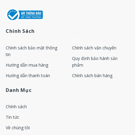
NHAN PHAT Compressor Part 6740057212 Oil Filter Ø
80×43,5mm H.203mm
Chính Sách
NHAN PHAT Compressor Part 6740258361 Oil Filter Ø
76mm x 3/4″-16UNF H.93mm
Chính sách bảo mật thông
Chính sách vận chuyển
NHAN PHAT Compressor Part 6740259356 Oil Filter Ø
tin
Quy định bảo hành sản
76mm x 3/4″-16UNF H.93mm
Hướng dẫn mua hàng
phẩm
NHAN PHAT Compressor Part 6740259363 Oil Filter Ø
Hướng dẫn thanh toán
Chính sách bán hàng
76mm x 3/4″-16UNF H.93mm
Danh Mục
NHAN PHAT Compressor Part 6740359046 Oil Filter Ø
76mm H.139mm
Chính sách
Tin tức
NHAN PHAT Compressor Part 6740359266 Oil Filter Ø
76mm x 3/4″-16UNF H.123mm
Về chúng tôi