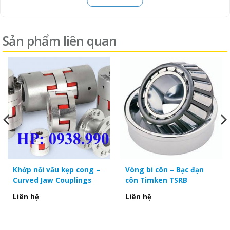
Một số sản phẩm khác:
Sản phẩm liên quan
Cảm biến áp suất Ingersoll Rand 23451859 – Ingersoll
Rand Pressure Regulator 23451859
Cảm biến áp suất Ingersoll Rand 36854149 – Ingersoll
Rand Pressure Regulator 36854149
Cảm biến áp suất Ingersoll Rand 39199476 – Ingersoll
Rand Pressure Regulator 39199476
Cảm biến áp suất Ingersoll Rand 39586227 – Ingersoll
Rand Pressure Regulator 39586227
Khớp nối vấu kẹp cong –
Vòng bi côn – Bạc đạn
Curved Jaw Couplings
côn Timken TSRB
Cảm biến áp suất Ingersoll Rand 39853791 – Ingersoll
Liên hệ
Liên hệ
Rand Pressure Regulator 39853791
Cảm biến áp suất Ingersoll Rand 39853809 – Ingersoll