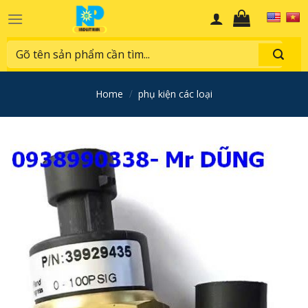
Skip
to
content
Search
for:
home
/
phụ kiện các loại