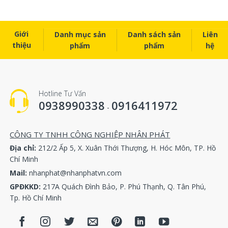
Rand Pressure Regulator 39853809
Cảm biến áp suất Ingersoll Rand 39875539 – Ingersoll
Giới
Danh mục sản
Danh sách sản
Liên
Rand Pressure Regulator 39875539
thiệu
phẩm
phẩm
hệ
Cảm biến áp suất Ingersoll Rand 39877618 – Ingersoll
Rand Pressure Regulator 39877618
Hotline Tư Vấn
Cảm biến áp suất Ingersoll Rand 39929435 – Ingersoll
0938990338
0916411972
-
Rand Pressure Regulator 39929435
CÔNG TY TNHH CÔNG NGHIỆP NHÂN PHÁT
Cảm biến áp suất Ingersoll Rand 39853809, 92806470
Địa chỉ:
212/2 Ấp 5, X. Xuân Thới Thượng, H. Hóc Môn, TP. Hồ
– Transducer pressure 39853809, 92806470
Chí Minh
Mail:
nhanphat@nhanphatvn.com
Cảm biến áp suất Ingersoll Rand 23451867 –
GPĐKKD:
217A Quách Đình Bảo, P. Phú Thạnh, Q. Tân Phú,
Transducer pressure 23451867
Tp. Hồ Chí Minh
NHAN PHAT Compressor Part 6740057211 Oil Filter Ø
80x44x0 H.329mm