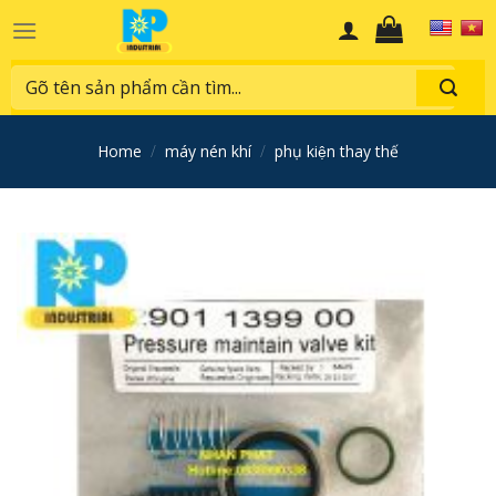
Skip
to
content
Search
for:
home
/
máy nén khí
/
phụ kiện thay thế