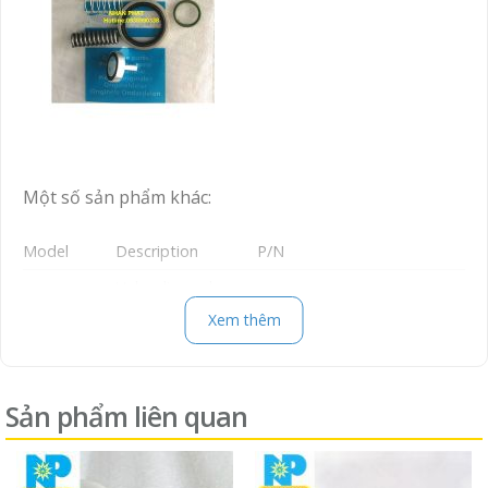
Một số sản phẩm khác:
Model
Description
P/N
Unloading valve
2901000201
kit
Xem thêm
GA11-22
Min pressure valve
2901000600
kit
Drain valve kit
2901071200
Sản phẩm liên quan
Min pressure
2901021800
valve kit