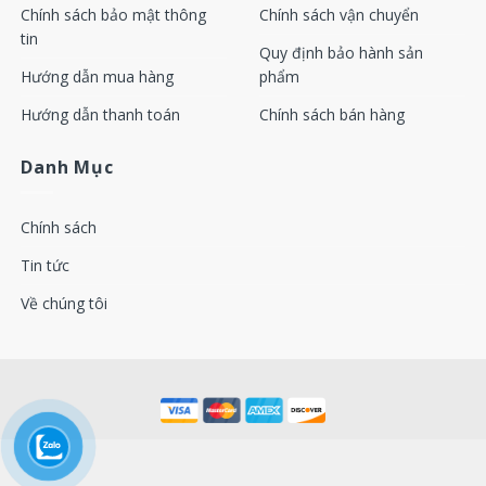
Chính sách bảo mật thông
Chính sách vận chuyển
Unloading valve
2901162200（with blow off
tin
Quy định bảo hành sản
kit
valve）
Hướng dẫn mua hàng
phẩm
Unloading valve
2901162200（without blow
kit
off valve）
Hướng dẫn thanh toán
Chính sách bán hàng
Check valve kit
2901050301
GA37+
Danh Mục
Oil stop valve kit
2901108401
Min pressure valve
Chính sách
2901145300
kit
Tin tức
Thermostat valve
2901161600
kit
Về chúng tôi
Unloading valve
2901146300（with blow off
kit
valve）
Unloading valve
2901146300（without blow
kit
off valve）
Check valve kit
2901050301
GA75+
Oil stop valve kit
2901108401