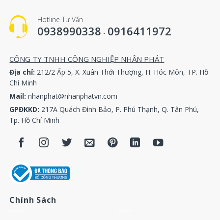
Oil check valve kit
2906009400
Hotline Tư Vấn
Regulating valve
0938990338
0916411972
2906009100
-
kit
GA90-250
Thermostat valve
1619756000
CÔNG TY TNHH CÔNG NGHIỆP NHÂN PHÁT
kit
Địa chỉ:
212/2 Ấp 5, X. Xuân Thới Thượng, H. Hóc Môn, TP. Hồ
Unloading valve
Chí Minh
2906056300
kit
Mail:
nhanphat@nhanphatvn.com
Connector kit
2906057100
GPĐKKD:
217A Quách Đình Bảo, P. Phú Thạnh, Q. Tân Phú,
Unloading valve
2902016100（with blow off
Tp. Hồ Chí Minh
kit
valve）
Unloading valve
2902016100（without blow
kit
off valve）
GA22+
Check valve kit
2901050301
Min pressure valve
2901145300
kit
Chính Sách
Thermostat valve
2901161600
kit