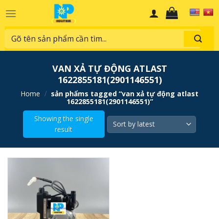
Skip
to
content
Search
for:
VAN XẢ TỰ ĐỘNG ATLAST
1622855181(2901146551)
home
/
sản phẩms tagged “van xả tự động atlast
1622855181(2901146551)”
Showing the single
result