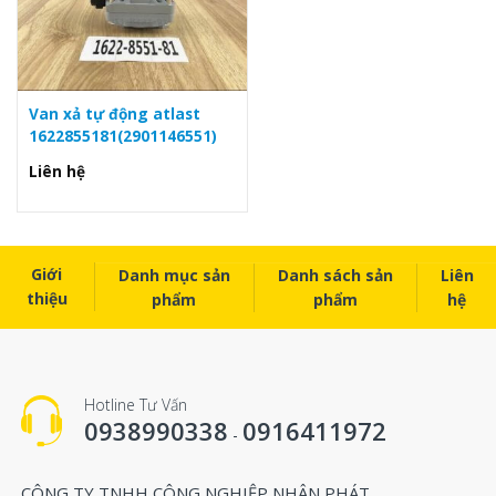
Van xả tự động atlast
1622855181(2901146551)
Liên hệ
Giới
Danh mục sản
Danh sách sản
Liên
thiệu
phẩm
phẩm
hệ
Hotline Tư Vấn
0938990338
0916411972
-
CÔNG TY TNHH CÔNG NGHIỆP NHÂN PHÁT