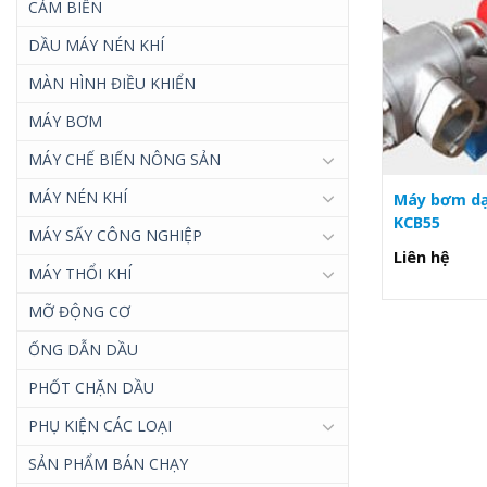
CẢM BIẾN
DẦU MÁY NÉN KHÍ
MÀN HÌNH ĐIỀU KHIỂN
MÁY BƠM
MÁY CHẾ BIẾN NÔNG SẢN
MÁY NÉN KHÍ
Máy bơm dạ
KCB55
MÁY SẤY CÔNG NGHIỆP
Liên hệ
MÁY THỔI KHÍ
MỠ ĐỘNG CƠ
ỐNG DẪN DẦU
PHỐT CHẶN DẦU
PHỤ KIỆN CÁC LOẠI
SẢN PHẨM BÁN CHẠY