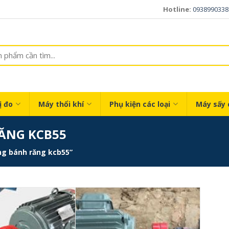
Hotline:
0938990338
ị đo
Máy thổi khí
Phụ kiện các loại
Máy sấy 
ĂNG KCB55
g bánh răng kcb55”