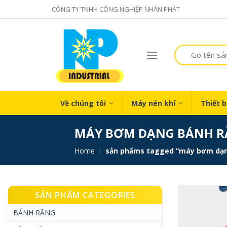
Skip
CÔNG TY TNHH CÔNG NGHIỆP NHÂN PHÁT
to
content
Search
for:
Về chúng tôi
Máy nén khí
Thiết b
MÁY BƠM DẠNG BÁNH R
home
/
sản phẩms tagged “máy bơm dạn
SẢN PHẨM CATEGORIES
BÁNH RĂNG