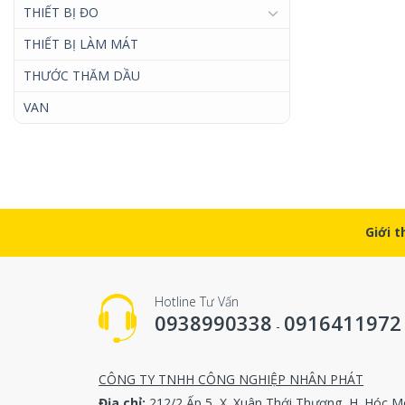
THIẾT BỊ ĐO
THIẾT BỊ LÀM MÁT
THƯỚC THĂM DẦU
VAN
Giới t
Hotline Tư Vấn
0938990338
0916411972
-
CÔNG TY TNHH CÔNG NGHIỆP NHÂN PHÁT
Địa chỉ:
212/2 Ấp 5, X. Xuân Thới Thượng, H. Hóc M