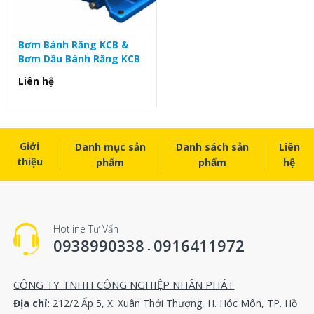
Bơm Bánh Răng KCB &
Bơm Dầu Bánh Răng KCB
Liên hệ
Giới
Danh mục sản
Danh sách sản
Liên
thiệu
phẩm
phẩm
hệ
Hotline Tư Vấn
0938990338
0916411972
-
CÔNG TY TNHH CÔNG NGHIỆP NHÂN PHÁT
Địa chỉ:
212/2 Ấp 5, X. Xuân Thới Thượng, H. Hóc Môn, TP. Hồ