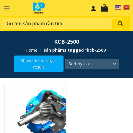
Skip
to
content
Search
for:
KCB-2500
home
/
sản phẩms tagged “kcb-2500”
Showing the single
result