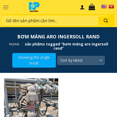
Skip
to
content
Search
for:
BƠM MÀNG ARO INGERSOLL RAND
home
/
sản phẩms tagged “bơm màng aro ingersoll
rand”
Showing the single
result