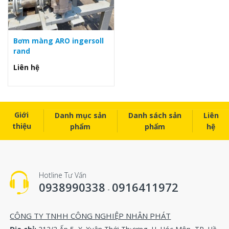
Bơm màng ARO ingersoll
rand
Liên hệ
Giới
Danh mục sản
Danh sách sản
Liên
thiệu
phẩm
phẩm
hệ
Hotline Tư Vấn
0938990338
0916411972
-
CÔNG TY TNHH CÔNG NGHIỆP NHÂN PHÁT