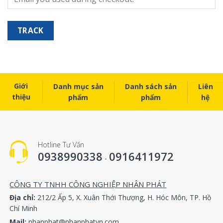
TRACK
Giới
Danh mục sản
Danh sách sản
Liên
thiệu
phẩm
phẩm
hệ
Hotline Tư Vấn
0938990338
0916411972
-
CÔNG TY TNHH CÔNG NGHIỆP NHÂN PHÁT
Địa chỉ:
212/2 Ấp 5, X. Xuân Thới Thượng, H. Hóc Môn, TP. Hồ
Chí Minh
Mail:
nhanphat@nhanphatvn.com