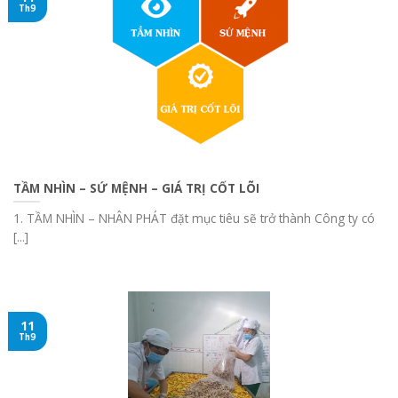
Th9
TẦM NHÌN – SỨ MỆNH – GIÁ TRỊ CỐT LÕI
1. TẦM NHÌN – NHÂN PHÁT đặt mục tiêu sẽ trở thành Công ty có
[...]
11
Th9