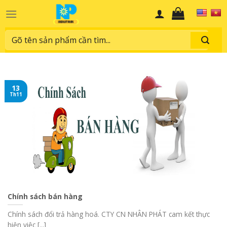
Skip
to
content
Search
for:
13
Th11
Chính sách bán hàng
Chính sách đổi trả hàng hoá. CTY CN NHÂN PHÁT cam kết thực
hiện việc [...]