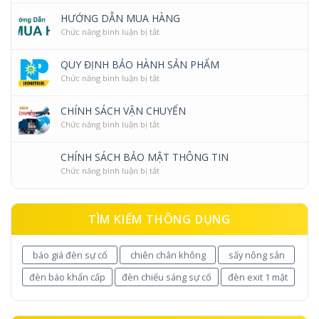
sách
HƯỚNG DẪN MUA HÀNG
bán
ở
Chức năng bình luận bị tắt
hàng
Hướng
dẫn
QUY ĐỊNH BẢO HÀNH SẢN PHẨM
mua
ở
Chức năng bình luận bị tắt
hàng
Quy
định
CHÍNH SÁCH VẬN CHUYỂN
bảo
ở
Chức năng bình luận bị tắt
hành
Chính
sản
sách
phẩm
CHÍNH SÁCH BẢO MẬT THÔNG TIN
vận
ở
Chức năng bình luận bị tắt
chuyển
Chính
sách
bảo
TÌM KIẾM THÔNG DỤNG
mật
thông
tin
báo giá đèn sự cố
chiên chân không
sấy nông sản
đèn báo khẩn cấp
đèn chiếu sáng sự cố
đèn exit 1 mặt