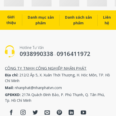
Giới
Danh mục sản
Danh sách sản
Liên
thiệu
phẩm
phẩm
hệ
Hotline Tư Vấn
0938990338
0916411972
-
CÔNG TY TNHH CÔNG NGHIỆP NHÂN PHÁT
Địa chỉ:
212/2 Ấp 5, X. Xuân Thới Thượng, H. Hóc Môn, TP. Hồ
Chí Minh
Mail:
nhanphat@nhanphatvn.com
GPĐKKD:
217A Quách Đình Bảo, P. Phú Thạnh, Q. Tân Phú,
Tp. Hồ Chí Minh