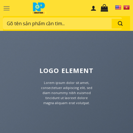
Skip
to
content
Search
for:
LOGO ELEMENT
Lorem ipsum dolor sit amet,
consectetuer adipiscing elit, sed
diam nonummy nibh euismod
tincidunt ut laoreet dolore
magna aliquam erat volutpat.