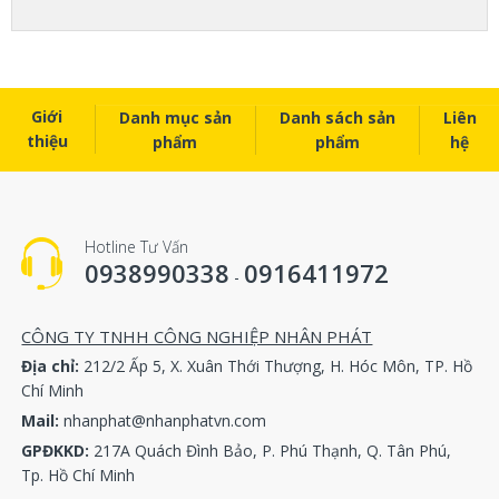
Giới
Danh mục sản
Danh sách sản
Liên
thiệu
phẩm
phẩm
hệ
Hotline Tư Vấn
0938990338
0916411972
-
CÔNG TY TNHH CÔNG NGHIỆP NHÂN PHÁT
Địa chỉ:
212/2 Ấp 5, X. Xuân Thới Thượng, H. Hóc Môn, TP. Hồ
Chí Minh
Mail:
nhanphat@nhanphatvn.com
GPĐKKD:
217A Quách Đình Bảo, P. Phú Thạnh, Q. Tân Phú,
Tp. Hồ Chí Minh