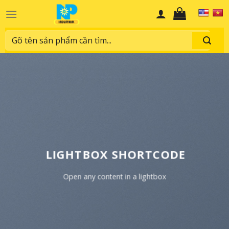
Skip
to
content
Search
for:
LIGHTBOX SHORTCODE
Open any content in a lightbox