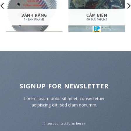
BÁNH RĂNG
CẢM BIẾN
14 SẢN PHẨMS
99 SẢN PHẨMS
SIGNUP FOR NEWSLETTER
Lorem ipsum dolor sit amet, consectetuer
adipiscing elit, sed diam nonumm.
(insert contact form here)