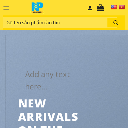
Skip
to
content
Search
for:
Add any text
here…
NEW
ARRIVALS