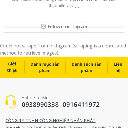
thực hiện việc [...]
Follow on instagram
Could not scrape from Instagram (scraping is a deprecated
method to retrieve images).
Giới
Danh mục sản
Danh sách sản
Liên
thiệu
phẩm
phẩm
hệ
Hotline Tư Vấn
0938990338
0916411972
-
CÔNG TY TNHH CÔNG NGHIỆP NHÂN PHÁT
Địa chỉ:
212/2 Ấp 5, X. Xuân Thới Thượng, H. Hóc Môn, TP. Hồ